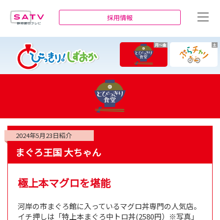
静岡朝日テレビ
採用情報
月～金
土
2024年5月23日
紹介
まぐろ王国 大ちゃん
極上本マグロを堪能
河岸の市まぐろ館に入っているマグロ丼専門の人気店。
イチ押しは「特上本まぐろ中トロ丼(2580円）※写真」