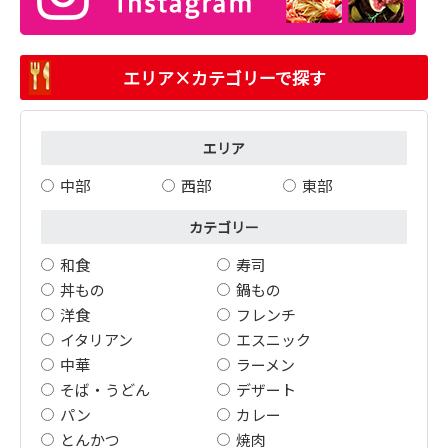
エリア×カテゴリーで探す
エリア
中部
西部
東部
カテゴリー
和食
寿司
丼もの
鍋もの
洋食
フレンチ
イタリアン
エスニック
中華
ラーメン
そば・うどん
デザート
パン
カレー
とんかつ
焼肉