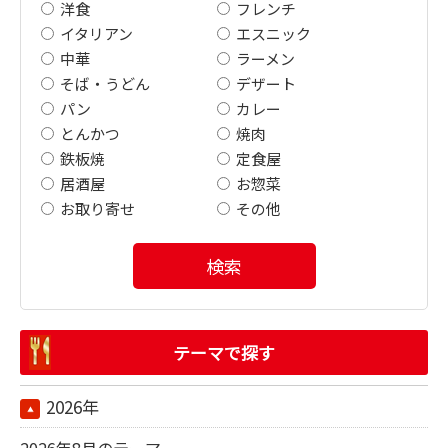
洋食
フレンチ
イタリアン
エスニック
中華
ラーメン
そば・うどん
デザート
パン
カレー
とんかつ
焼肉
鉄板焼
定食屋
居酒屋
お惣菜
お取り寄せ
その他
検索
テーマで探す
2026年
2026年8月のテーマ