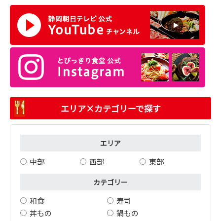
エリア×カテゴリーで探す
エリア
中部
西部
東部
カテゴリー
和食
寿司
丼もの
鍋もの