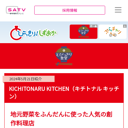
静岡朝日テレビ
採用情報
月～金
土
2024年5月21日
紹介
KICHITONARU KITCHEN（キチトナル キッチ
ン）
地元野菜をふんだんに使った人気の創
作料理店