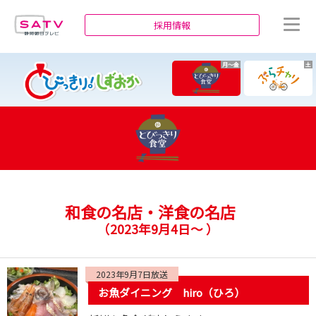
静岡朝日テレビ
採用情報
月～金
土
和食の名店・洋食の名店
（
2023年9月4日～
）
2023年9月7日放送
お魚ダイニング hiro（ひろ）