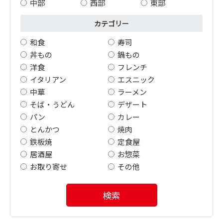
中部
西部
東部
カテゴリー
和食
寿司
丼もの
鍋もの
洋食
フレンチ
イタリアン
エスニック
中華
ラーメン
そば・うどん
デザート
パン
カレー
とんかつ
焼肉
鉄板焼
定食屋
居酒屋
お惣菜
お取り寄せ
その他
検索