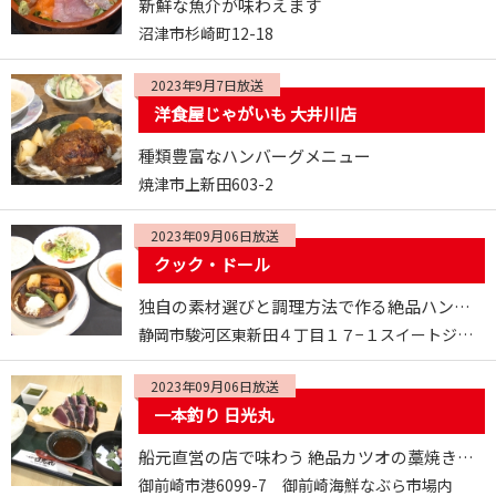
新鮮な魚介が味わえます
沼津市杉崎町12-18
2023年9月7日放送
洋食屋じゃがいも 大井川店
種類豊富なハンバーグメニュー
焼津市上新田603-2
2023年09月06日放送
クック・ドール
独自の素材選びと調理方法で作る絶品ハンバーグ
静岡市駿河区東新田４丁目１７−１スイートジェントリー１F
2023年09月06日放送
一本釣り 日光丸
船元直営の店で味わう 絶品カツオの藁焼きたたき
御前崎市港6099-7 御前崎海鮮なぶら市場内