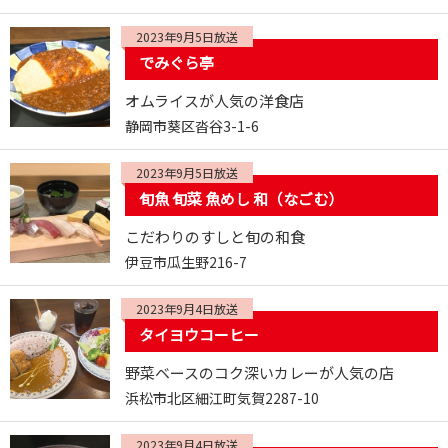
2023年9月5日放送
でみぐら亭
オムライスが人気の洋食店
静岡市葵区沓谷3-1-6
2023年9月5日放送
旬魚 旬菜 魚めし 和（なごむ）
こだわりのすしと旬の和食
伊豆市瓜生野216-7
2023年9月4日放送
タイヨウコーヒー
野菜ベースのコク深いカレーが人気の店
浜松市北区細江町気賀2287-10
2023年9月4日放送