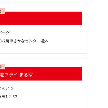
送
バーグ
13-7焼津さかなセンター場外
送
海老フライ まる家
とんかつ
1-1-32