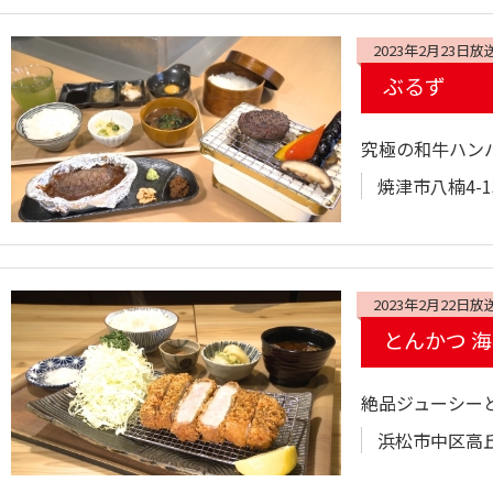
2023年2月23日放
ぶるず
究極の和牛ハン
焼津市八楠4-
2023年2月22日放
とんかつ 
絶品ジューシー
浜松市中区高丘東