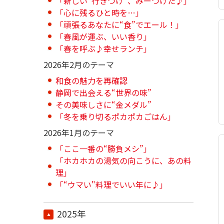
「新しい“行きつけ”、みーつけた♪」
「心に残るひと時を…」
「頑張るあなたに“食”でエール！」
「春風が運ぶ、いい香り」
「春を呼ぶ♪幸せランチ」
2026年2月のテーマ
和食の魅力を再確認
静岡で出会える“世界の味”
その美味しさに“金メダル”
「冬を乗り切るポカポカごはん」
2026年1月のテーマ
「ここ一番の“勝負メシ”」
「ホカホカの湯気の向こうに、あの料
理」
「“ウマい"料理でいい年に♪」
2025年