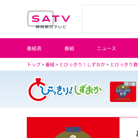
静岡朝日テレビ
番組表
番組
ニュース
トップ
>
番組
>
とびっきり！しずおか
>
とびっきり食
月～金