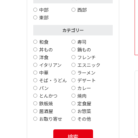
中部
西部
東部
カテゴリー
和食
寿司
丼もの
鍋もの
洋食
フレンチ
イタリアン
エスニック
中華
ラーメン
そば・うどん
デザート
パン
カレー
とんかつ
焼肉
鉄板焼
定食屋
居酒屋
お惣菜
お取り寄せ
その他
検索