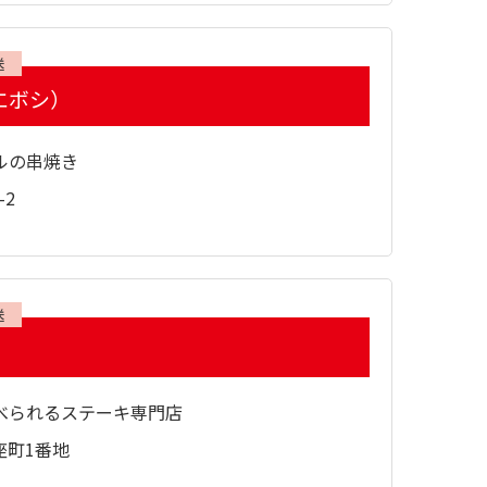
送
（エボシ）
ルの串焼き
-2
送
べられるステーキ専門店
座町1番地