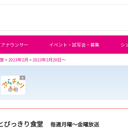
アナウンサー
イベント・試写会・募集
シ
堂
>
2023年2月
>
2023年2月20日～
土
とびっきり食堂
毎週月曜～金曜放送