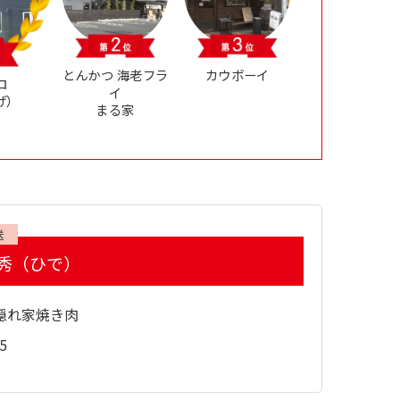
とんかつ 海老フラ
カウボーイ
ロ
イ
げ）
まる家
送
秀（ひで）
隠れ家焼き肉
5