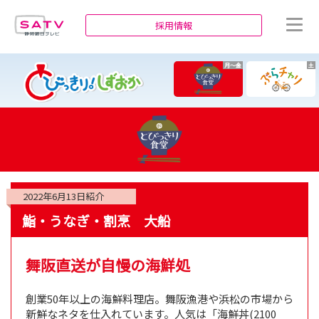
静岡朝日テレビ
採用情報
月～金
土
2022年6月13日
紹介
鮨・うなぎ・割烹 大船
舞阪直送が自慢の海鮮処
創業50年以上の海鮮料理店。舞阪漁港や浜松の市場から
新鮮なネタを仕入れています。人気は「海鮮丼(2100