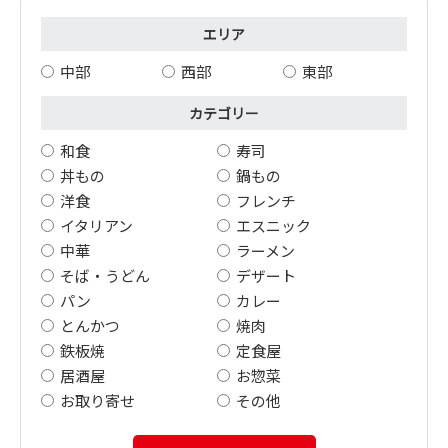
エリア
中部
西部
東部
カテゴリー
和食
寿司
丼もの
鍋もの
洋食
フレンチ
イタリアン
エスニック
中華
ラーメン
そば・うどん
デザート
パン
カレー
とんかつ
焼肉
鉄板焼
定食屋
居酒屋
お惣菜
お取り寄せ
その他