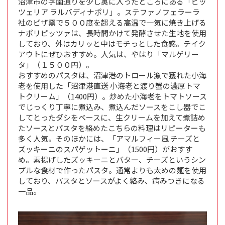
沼津市の学園通りを少し奥に入ったところにある「ピッ
ツェリア ラルバディナポリ」。ステファノフェラーラ
社のピザ窯で５００度を超える高温で一気に焼き上げる
ナポリピッツァは、長時間かけて発酵させた生地を使用
しており、外はカリッと中はモチっとした食感。テイク
アウトにぜひおすすめ。人気は、やはり「マルゲリー
タ」（１５００円）。
おすすめのパスタは、沼津港のトロール漁で獲れた小海
老を使用した「沼津港直送 小海老と渡り蟹の濃厚トマ
トクリーム」（1400円）。炒めた小海老をトマトソース
でじっくり丁寧に煮込み、煮込んだソースをこし器でこ
してとったダシをベースに、生クリームを加えて煮詰め
たソースとパスタを絡めたこちらの料理はリピーターも
多く人気。そのほかには、「アマルフィー風 チーズと
ズッキーニのスパゲットーニ」（1500円）がおすす
め。素揚げしたズッキーニとバター、チーズというシン
プルな食材で作ったパスタ。通常よりも太めの麺を使用
しており、パスタとソースがよく絡み、病みつきになる
一品。