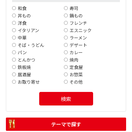
和食
寿司
丼もの
鍋もの
洋食
フレンチ
イタリアン
エスニック
中華
ラーメン
そば・うどん
デザート
パン
カレー
とんかつ
焼肉
鉄板焼
定食屋
居酒屋
お惣菜
お取り寄せ
その他
検索
テーマで探す