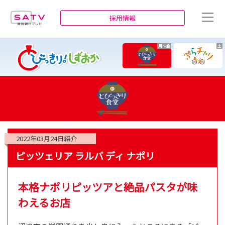
静岡朝日テレビ
採用情報
月～金
土
2022年03月24日
紹介
ピッツェリア ラルバ ディ ナポリ
本格ナポリピッツアと絶品パスタが味
わえるお店