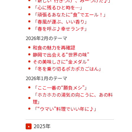
「新しい“行きつけ”、みーつけた♪」
「心に残るひと時を…」
「頑張るあなたに“食”でエール！」
「春風が運ぶ、いい香り」
「春を呼ぶ♪幸せランチ」
2026年2月のテーマ
和食の魅力を再確認
静岡で出会える“世界の味”
その美味しさに“金メダル”
「冬を乗り切るポカポカごはん」
2026年1月のテーマ
「ここ一番の“勝負メシ”」
「ホカホカの湯気の向こうに、あの料
理」
「“ウマい"料理でいい年に♪」
2025年