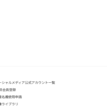
ーシャルメディア公式アカウント一覧
EB会員登録
援名義使用申請
像ライブラリ