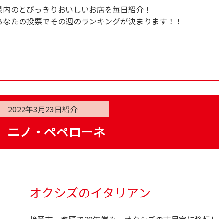
県内のとびっきりおいしいお店を毎日紹介！
あなたの投票でその週のランキングが決まります！！
2022年3月23日
紹介
ニノ・ペペローネ
オクシズのイタリアン
静岡市・鷹匠で28年営み、オクシズの古民家に移転