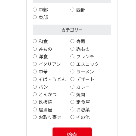
中部
西部
東部
カテゴリー
和食
寿司
丼もの
鍋もの
洋食
フレンチ
イタリアン
エスニック
中華
ラーメン
そば・うどん
デザート
パン
カレー
とんかつ
焼肉
鉄板焼
定食屋
居酒屋
お惣菜
お取り寄せ
その他
検索