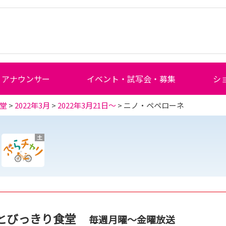
アナウンサー
イベント・試写会・募集
シ
堂
>
2022年3月
>
2022年3月21日～
> ニノ・ペペローネ
土
とびっきり食堂
毎週月曜～金曜放送