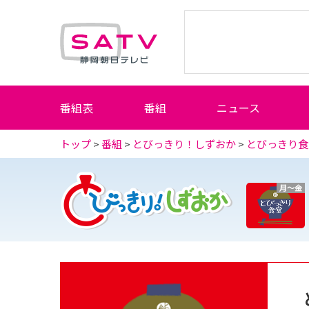
静岡朝日テレビ
番組表
番組
ニュース
トップ
>
番組
>
とびっきり！しずおか
>
とびっきり食
月～金