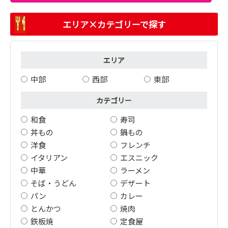
エリア×カテゴリーで探す
エリア
中部
西部
東部
カテゴリー
和食
寿司
丼もの
鍋もの
洋食
フレンチ
イタリアン
エスニック
中華
ラーメン
そば・うどん
デザート
パン
カレー
とんかつ
焼肉
鉄板焼
定食屋