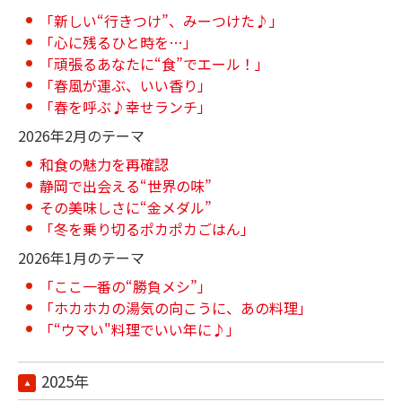
「新しい“行きつけ”、みーつけた♪」
「心に残るひと時を…」
「頑張るあなたに“食”でエール！」
「春風が運ぶ、いい香り」
「春を呼ぶ♪幸せランチ」
2026年2月のテーマ
和食の魅力を再確認
静岡で出会える“世界の味”
その美味しさに“金メダル”
「冬を乗り切るポカポカごはん」
2026年1月のテーマ
「ここ一番の“勝負メシ”」
「ホカホカの湯気の向こうに、あの料理」
「“ウマい"料理でいい年に♪」
2025年