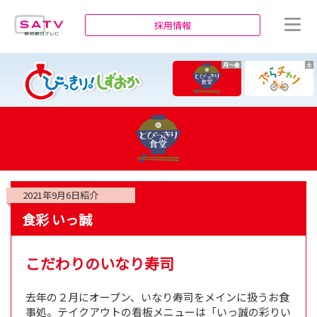
静岡朝日テレビ
採用情報
月～金
土
2021年9月6日
紹介
食彩 いっ誠
こだわりのいなり寿司
去年の２月にオープン、いなり寿司をメインに扱うお食
事処。テイクアウトの看板メニューは「いっ誠の彩りい