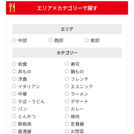
エリア×カテゴリーで探す
エリア
中部
西部
東部
カテゴリー
和食
寿司
丼もの
鍋もの
洋食
フレンチ
イタリアン
エスニック
中華
ラーメン
そば・うどん
デザート
パン
カレー
とんかつ
焼肉
鉄板焼
定食屋
居酒屋
お惣菜