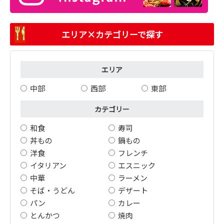
エリア×カテゴリーで探す
エリア
中部
西部
東部
カテゴリー
和食
寿司
丼もの
鍋もの
洋食
フレンチ
イタリアン
エスニック
中華
ラーメン
そば・うどん
デザート
パン
カレー
とんかつ
焼肉