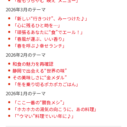
「桜もうらやむ“映え”メニュー」
2026年3月のテーマ
「新しい“行きつけ”、みーつけた♪」
「心に残るひと時を…」
「頑張るあなたに“食”でエール！」
「春風が運ぶ、いい香り」
「春を呼ぶ♪幸せランチ」
2026年2月のテーマ
和食の魅力を再確認
静岡で出会える“世界の味”
その美味しさに“金メダル”
「冬を乗り切るポカポカごはん」
2026年1月のテーマ
「ここ一番の“勝負メシ”」
「ホカホカの湯気の向こうに、あの料理」
「“ウマい"料理でいい年に♪」