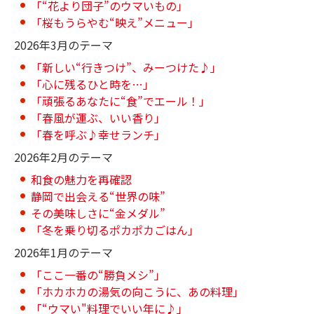
「“花より団子”のウマいもの」
「桜もうらやむ“映え”メニュー」
2026年3月のテーマ
「新しい“行きつけ”、みーつけた♪」
「心に残るひと時を…」
「頑張るあなたに“食”でエール！」
「春風が運ぶ、いい香り」
「春を呼ぶ♪幸せランチ」
2026年2月のテーマ
和食の魅力を再確認
静岡で出会える“世界の味”
その美味しさに“金メダル”
「冬を乗り切るポカポカごはん」
2026年1月のテーマ
「ここ一番の“勝負メシ”」
「ホカホカの湯気の向こうに、あの料理」
「“ウマい"料理でいい年に♪」