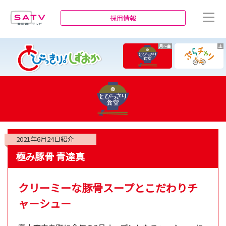
静岡朝日テレビ
採用情報
月～金
土
2021年6月24日
紹介
極み豚骨 青達真
クリーミーな豚骨スープとこだわりチ
ャーシュー