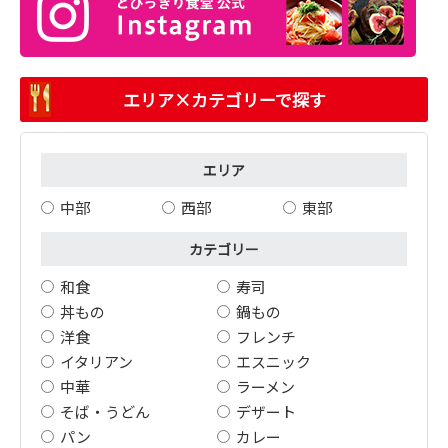
エリア×カテゴリーで探す
エリア
中部
西部
東部
カテゴリー
和食
寿司
丼もの
鍋もの
洋食
フレンチ
イタリアン
エスニック
中華
ラーメン
そば・うどん
デザート
パン
カレー