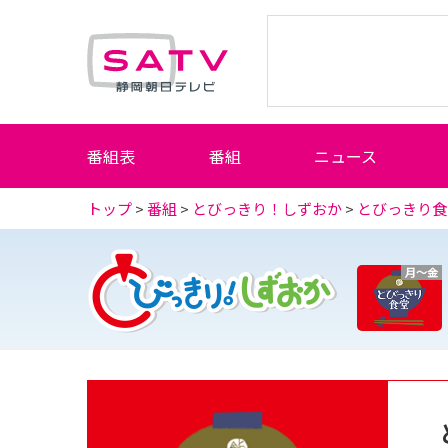
静岡朝日テレビ
番組表
番組
ニュース
トップ
>
番組
>
とびっきり！しずおか
>
とびっきり食
月～金