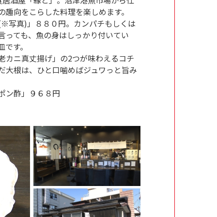
の趣向をこらした料理を楽しめます。
(※写真)」８８０円。カンパチもしくは
言っても、魚の身はしっかり付いてい
皿です。
老カニ真丈揚げ」の2つが味わえるコチ
だ大根は、ひと口噛めばジュワっと旨み
ポン酢」９６８円