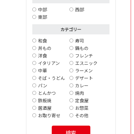
中部
西部
東部
カテゴリー
和食
寿司
丼もの
鍋もの
洋食
フレンチ
イタリアン
エスニック
中華
ラーメン
そば・うどん
デザート
パン
カレー
とんかつ
焼肉
鉄板焼
定食屋
居酒屋
お惣菜
お取り寄せ
その他
検索