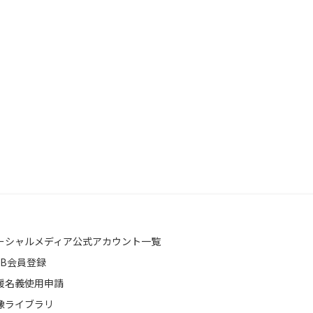
ーシャルメディア公式アカウント一覧
EB会員登録
援名義使用申請
像ライブラリ