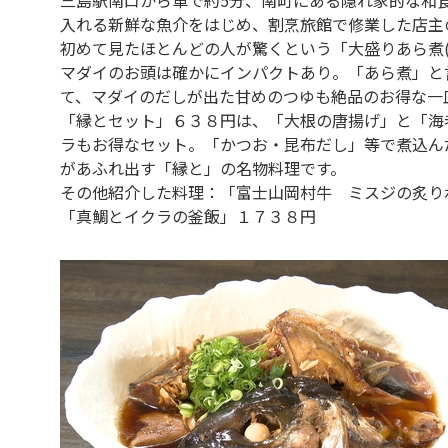
入れる新鮮な魚介をはじめ、割烹旅館で修業した店主
初めて見たほとんどの人が驚くという「大盛りあら煮
マダイのお頭は確かにインパクトあり。「あら煮」と
て、マダイのだしが出た甘めのつゆも絶品のお得な一
「縁とセット」６３８円は、「大根の唐揚げ」と「海
ラもお得なセット。「かつお・昆布だし」等で煮込ん
があふれ出す「縁と」の名物料理です。
その他紹介した料理：「富士山岡村牛 ミスジの炙り
「真鯛とイクラの釜飯」１７３８円