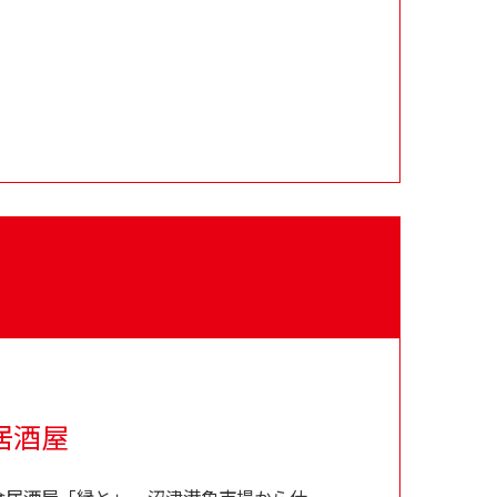
居酒屋
食居酒屋「縁と」。沼津港魚市場から仕