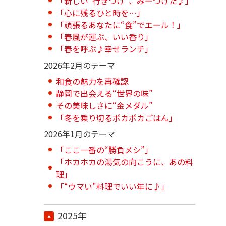
「新しい“行きつけ”、みーつけた♪」
「心に残るひと時を…」
「頑張るあなたに“食”でエール！」
「春風が運ぶ、いい香り」
「春を呼ぶ♪幸せランチ」
2026年2月のテーマ
和食の魅力を再確認
静岡で出会える“世界の味”
その美味しさに“金メダル”
「冬を乗り切るポカポカごはん」
2026年1月のテーマ
「ここ一番の“勝負メシ”」
「ホカホカの湯気の向こうに、あの料
理」
「“ウマい"料理でいい年に♪」
2025年