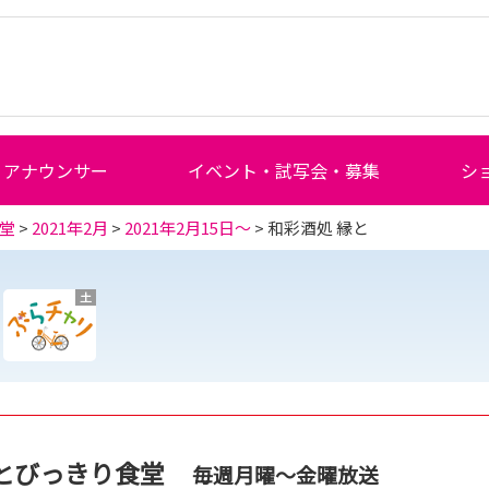
アナウンサー
イベント・試写会・募集
シ
堂
>
2021年2月
>
2021年2月15日～
> 和彩酒処 縁と
土
とびっきり食堂
毎週月曜～金曜放送