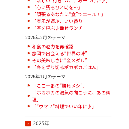
「新しい“行きつけ”、みーつけた♪」
「心に残るひと時を…」
「頑張るあなたに“食”でエール！」
「春風が運ぶ、いい香り」
「春を呼ぶ♪幸せランチ」
2026年2月のテーマ
和食の魅力を再確認
静岡で出会える“世界の味”
その美味しさに“金メダル”
「冬を乗り切るポカポカごはん」
2026年1月のテーマ
「ここ一番の“勝負メシ”」
「ホカホカの湯気の向こうに、あの料
理」
「“ウマい"料理でいい年に♪」
2025年