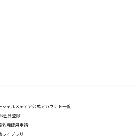
ーシャルメディア公式アカウント一覧
EB会員登録
援名義使用申請
像ライブラリ