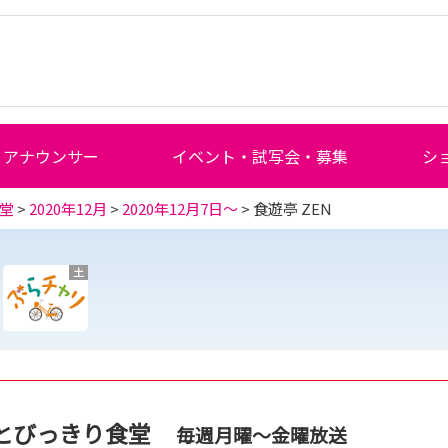
アナウンサー
イベント・試写会・募集
シ
堂
>
2020年12月
>
2020年12月7日～
> 食遊亭 ZEN
土
とびっきり食堂
毎週月曜～金曜放送