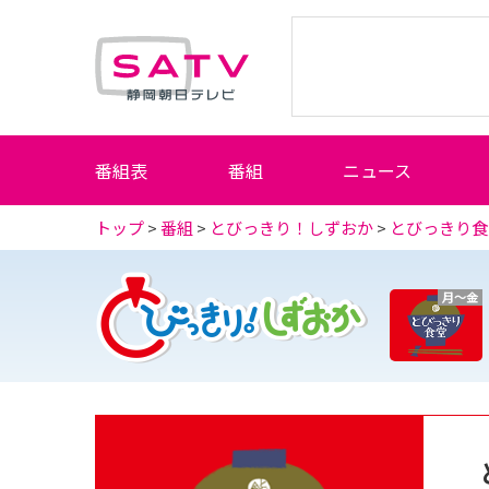
静岡朝日テレビ
番組表
番組
ニュース
トップ
>
番組
>
とびっきり！しずおか
>
とびっきり食
月～金