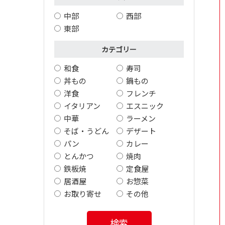
中部
西部
東部
カテゴリー
和食
寿司
丼もの
鍋もの
洋食
フレンチ
イタリアン
エスニック
中華
ラーメン
そば・うどん
デザート
パン
カレー
とんかつ
焼肉
鉄板焼
定食屋
居酒屋
お惣菜
お取り寄せ
その他
検索