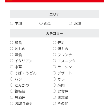
エリア
中部
西部
東部
カテゴリー
和食
寿司
丼もの
鍋もの
洋食
フレンチ
イタリアン
エスニック
中華
ラーメン
そば・うどん
デザート
パン
カレー
とんかつ
焼肉
鉄板焼
定食屋
居酒屋
お惣菜
お取り寄せ
その他