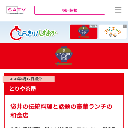
静岡朝日テレビ
採用情報
月～金
土
2020年6月17日
紹介
とりや茶屋
袋井の伝統料理と話題の豪華ランチの
和食店