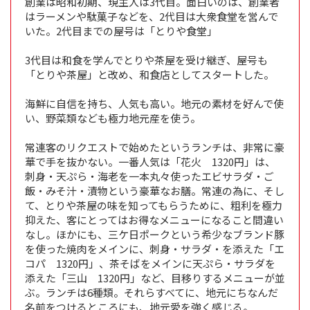
創業は昭和初期、現主人は3代目。面白いのは、創業者
はラーメンや駄菓子などを、2代目は大衆食堂を営んで
いた。2代目までの屋号は「とりや食堂」
3代目は和食を学んでとりや茶屋を受け継ぎ、屋号も
「とりや茶屋」と改め、和食店としてスタートした。
海鮮に自信を持ち、人気も高い。地元の素材を好んで使
い、野菜類なども極力地元産を使う。
常連客のリクエストで始めたというランチは、非常に豪
華で手を抜かない。一番人気は「花火 1320円」は、
刺身・天ぷら・海老を一本丸々使ったエビサラダ・ご
飯・みそ汁・漬物という豪華なお膳。常連の為に、そし
て、とりや茶屋の味を知ってもらうために、粗利を極力
抑えた、客にとってはお得なメニューになること間違い
なし。ほかにも、三ケ日ポークという希少なブランド豚
を使った焼肉をメインに、刺身・サラダ・を添えた「エ
コパ 1320円」、茶そばをメインに天ぷら・サラダを
添えた「三山 1320円」など、目移りするメニューが並
ぶ。ランチは6種類。それらすべてに、地元にちなんだ
名前をつけるところにも、地元愛を強く感じる。