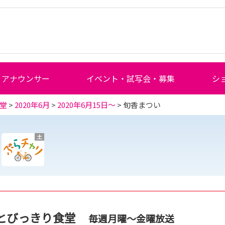
アナウンサー
イベント・試写会・募集
シ
堂
>
2020年6月
>
2020年6月15日～
> 旬香まつい
土
とびっきり食堂
毎週月曜～金曜放送