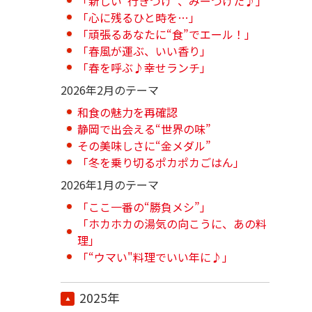
「新しい“行きつけ”、みーつけた♪」
「心に残るひと時を…」
「頑張るあなたに“食”でエール！」
「春風が運ぶ、いい香り」
「春を呼ぶ♪幸せランチ」
2026年2月のテーマ
和食の魅力を再確認
静岡で出会える“世界の味”
その美味しさに“金メダル”
「冬を乗り切るポカポカごはん」
2026年1月のテーマ
「ここ一番の“勝負メシ”」
「ホカホカの湯気の向こうに、あの料
理」
「“ウマい"料理でいい年に♪」
2025年