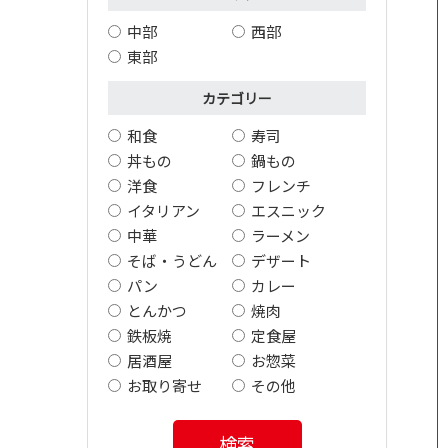
中部
西部
東部
カテゴリー
和食
寿司
丼もの
鍋もの
洋食
フレンチ
イタリアン
エスニック
中華
ラーメン
そば・うどん
デザート
パン
カレー
とんかつ
焼肉
鉄板焼
定食屋
居酒屋
お惣菜
お取り寄せ
その他
検索