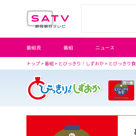
静岡朝日テレビ
番組表
番組
ニュース
トップ
>
番組
>
とびっきり！しずおか
>
とびっきり食
月～金