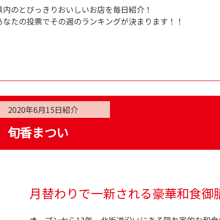
県内のとびっきりおいしいお店を毎日紹介！
あなたの投票でその週のランキングが決まります！！
2020年6月15日
紹介
旬香まつい
月替わりで一新される豪華和食御
オープンから13年、北街道沿いにある隠れ家的な和