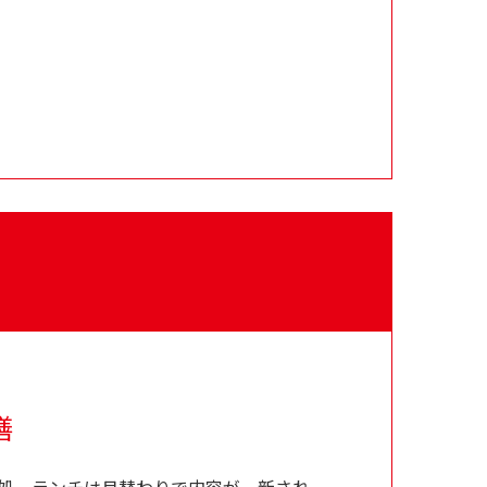
膳
食処。ランチは月替わりで内容が一新され