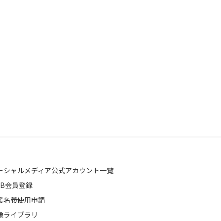
ーシャルメディア公式アカウント一覧
EB会員登録
援名義使用申請
像ライブラリ