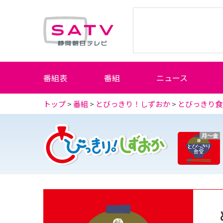
静岡朝日テレビ
番組表
番組
ニュース
トップ
>
番組
>
とびっきり！しずおか
>
とびっきり食
月～金