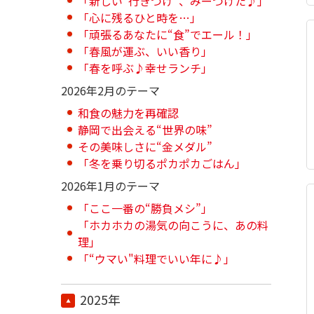
「新しい“行きつけ”、みーつけた♪」
「心に残るひと時を…」
「頑張るあなたに“食”でエール！」
「春風が運ぶ、いい香り」
「春を呼ぶ♪幸せランチ」
2026年2月のテーマ
和食の魅力を再確認
静岡で出会える“世界の味”
その美味しさに“金メダル”
「冬を乗り切るポカポカごはん」
2026年1月のテーマ
「ここ一番の“勝負メシ”」
「ホカホカの湯気の向こうに、あの料
理」
「“ウマい"料理でいい年に♪」
2025年