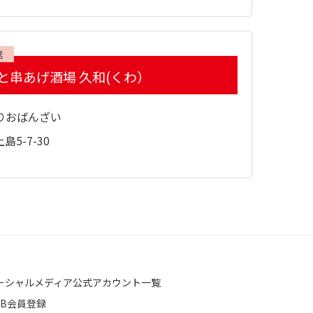
送
と串あげ酒場 久和(くわ）
りおばんざい
5-7-30
ーシャルメディア公式アカウント一覧
EB会員登録