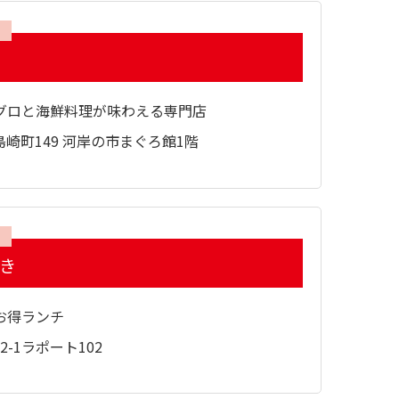
グロと海鮮料理が味わえる専門店
崎町149 河岸の市まぐろ館1階
ずき
お得ランチ
-1ラポート102