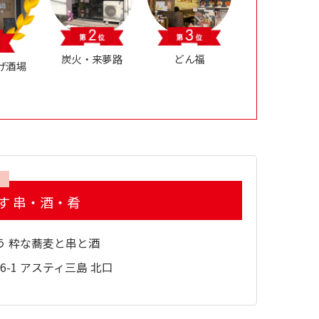
炭火・来夢路
どん福
あげ酒場
す 串・酒・肴
う 粋な蕎麦と串と酒
6-1 アスティ三島 北口