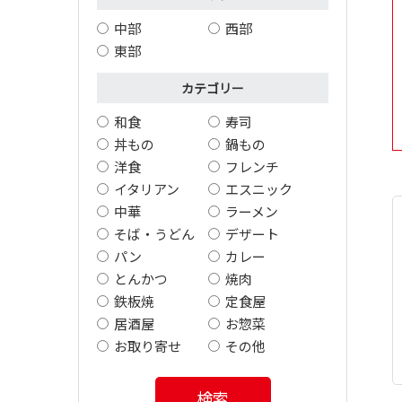
中部
西部
東部
カテゴリー
和食
寿司
丼もの
鍋もの
洋食
フレンチ
イタリアン
エスニック
中華
ラーメン
そば・うどん
デザート
パン
カレー
とんかつ
焼肉
鉄板焼
定食屋
居酒屋
お惣菜
お取り寄せ
その他
検索