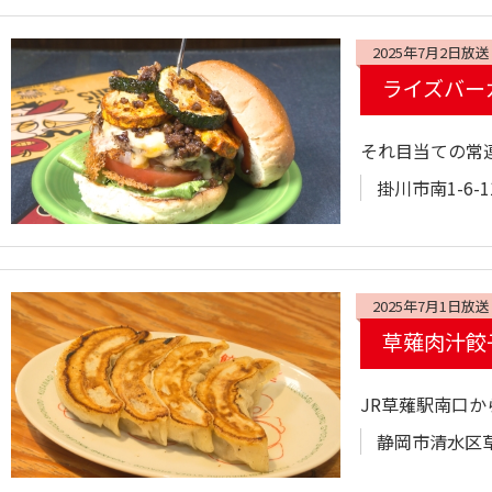
2025年7月2日放送
ライズバー
それ目当ての常
掛川市南1-6-
2025年7月1日放送
草薙肉汁餃
JR草薙駅南口
静岡市清水区草薙