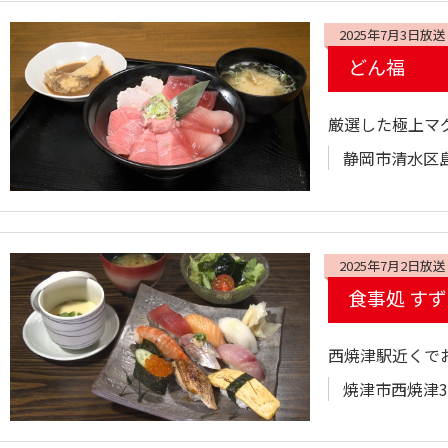
2025年7月3日放送
どん福
厳選した極上マ
静岡市清水区島
2025年7月2日放送
食事処 す
西焼津駅近くで
焼津市西焼津32