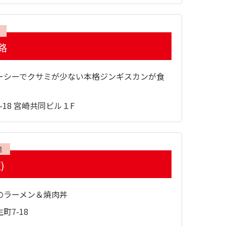
路
ーシーでクサミが少ない本格ジンギスカンが食
-18 宮崎共同ビル１F
送
)
のラーメン＆焼肉丼
町7-18