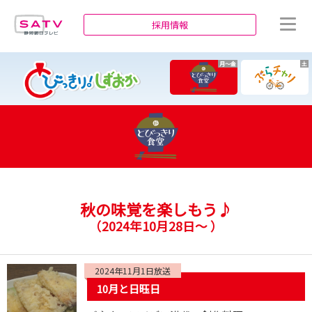
静岡朝日テレビ
採用情報
月～金
土
秋の味覚を楽しもう♪
（
2024年10月28日～
）
2024年11月1日放送
10月と日𫞂日