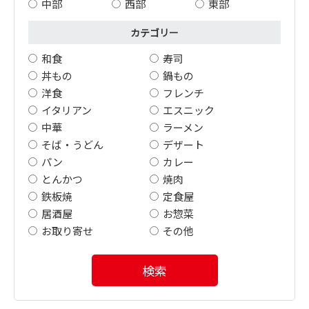
中部
西部
東部
カテゴリー
和食
寿司
丼もの
鍋もの
洋食
フレンチ
イタリアン
エスニック
中華
ラーメン
そば・うどん
デザート
パン
カレー
とんかつ
焼肉
鉄板焼
定食屋
居酒屋
お惣菜
お取り寄せ
その他
検索