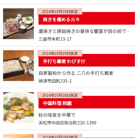
2024年10月29日放送
焼きを極める火々
藁焼きと原始焼きの豪快な饗宴が目の前で楽しめる
三島市本町13-17
2024年10月29日放送
手打ち蕎麦 わびすけ
自家製粉から作る 二八の手打ち蕎麦
焼津市田尻235-1
2024年10月28日放送
中国料理 桃園
秋の味覚を中華で
浜松市中央区和合町220-1390
2024年10月28日放送