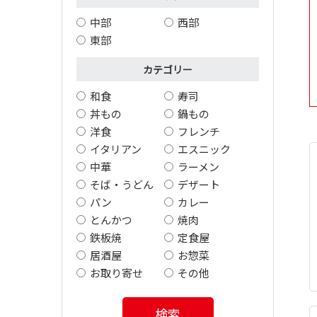
中部
西部
東部
カテゴリー
和食
寿司
丼もの
鍋もの
洋食
フレンチ
イタリアン
エスニック
中華
ラーメン
そば・うどん
デザート
パン
カレー
とんかつ
焼肉
鉄板焼
定食屋
居酒屋
お惣菜
お取り寄せ
その他
検索