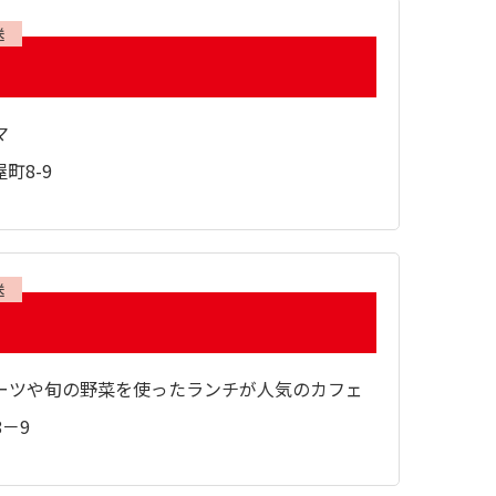
送
マ
町8-9
送
ーツや旬の野菜を使ったランチが人気のカフェ
8－9