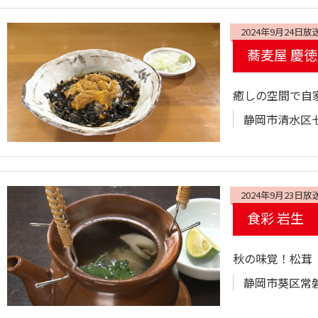
2024年9月24日放
蕎麦屋 慶徳
癒しの空間で自
静岡市清水区七ツ
2024年9月23日放
食彩 岩生
秋の味覚！松茸
静岡市葵区常磐