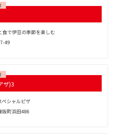
送
と食で伊豆の季節を楽しむ
-49
送
アザ)3
スペシャルピザ
阪町浜田486