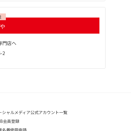
送
らや
専門店へ
-2
ーシャルメディア公式アカウント一覧
EB会員登録
援名義使用申請