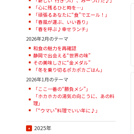
「新しい“行きつけ”、みーつけた♪」
「心に残るひと時を…」
「頑張るあなたに“食”でエール！」
「春風が運ぶ、いい香り」
「春を呼ぶ♪幸せランチ」
2026年2月のテーマ
和食の魅力を再確認
静岡で出会える“世界の味”
その美味しさに“金メダル”
「冬を乗り切るポカポカごはん」
2026年1月のテーマ
「ここ一番の“勝負メシ”」
「ホカホカの湯気の向こうに、あの料
理」
「“ウマい"料理でいい年に♪」
2025年