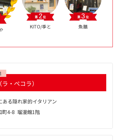
KITO/季と
魚膳
や
送
ra（ラ・ペコラ）
にある隠れ家的イタリアン
町4-8 瑠漫館1階