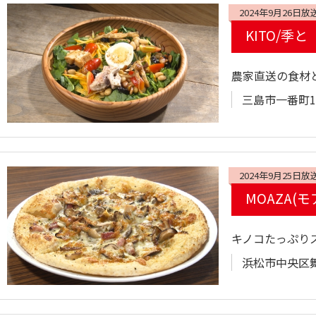
2024年9月26日放
KITO/季と
農家直送の食材
三島市一番町17
2024年9月25日放
MOAZA(モ
キノコたっぷり
浜松市中央区舞