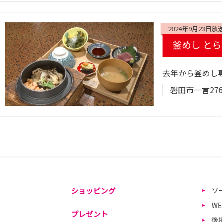
2024年9月23日放
釜めし と
去年から釜めし
磐田市一言276
ショッピング
ソ
W
プレゼント
後