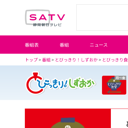
静岡朝日テレビ
番組表
番組
ニュース
トップ
>
番組
>
とびっきり！しずおか
>
とびっきり食
月～金