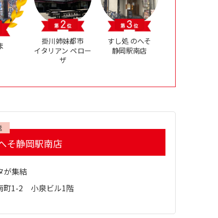
掛川姉妹都市
すし処 のへそ
ま
イタリアン ペロー
静岡駅南店
ザ
送
へそ静岡駅南店
タが集結
町1-2 小泉ビル1階