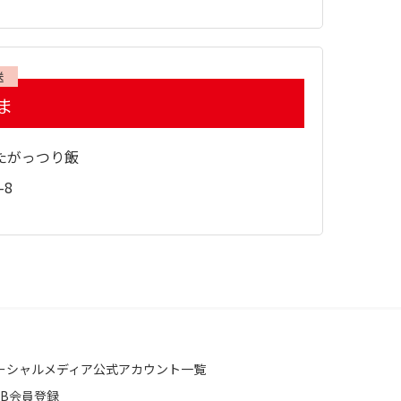
送
ま
たがっつり飯
-8
ーシャルメディア公式アカウント一覧
EB会員登録