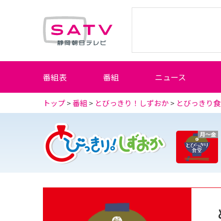
静岡朝日テレビ
番組表
番組
ニュース
トップ
>
番組
>
とびっきり！しずおか
>
とびっきり食
月～金