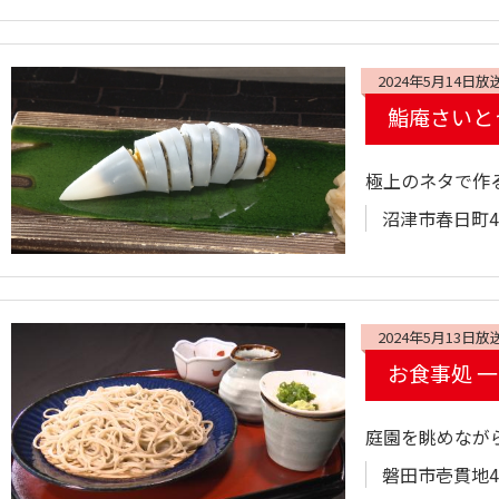
2024年5月14日放
鮨庵さいと
極上のネタで作
沼津市春日町47
2024年5月13日放
お食事処 
庭園を眺めなが
磐田市壱貫地4