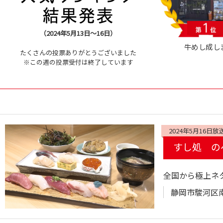
（2024年5月13日～16日）
牛めし成し
たくさんの投票ありがとうございました
※この週の投票受付は終了しています
2024年5月16日放
すし処 の
全国から極上ネ
静岡市駿河区南