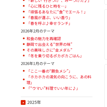
「新しい“行きつけ”、みーつけた♪」
「心に残るひと時を…」
「頑張るあなたに“食”でエール！」
「春風が運ぶ、いい香り」
「春を呼ぶ♪幸せランチ」
2026年2月のテーマ
和食の魅力を再確認
静岡で出会える“世界の味”
その美味しさに“金メダル”
「冬を乗り切るポカポカごはん」
2026年1月のテーマ
「ここ一番の“勝負メシ”」
「ホカホカの湯気の向こうに、あの料
理」
「“ウマい"料理でいい年に♪」
2025年