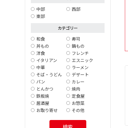
中部
西部
東部
カテゴリー
和食
寿司
丼もの
鍋もの
洋食
フレンチ
イタリアン
エスニック
中華
ラーメン
そば・うどん
デザート
パン
カレー
とんかつ
焼肉
鉄板焼
定食屋
居酒屋
お惣菜
お取り寄せ
その他
検索