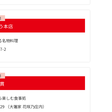
送
う本店
る名物料理
-2
送
一貫
ら楽しむ食事処
29 （大箸家 花咲乃庄内）