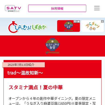
静岡朝日テレビ
採用情報
月～金
土
2023年7月13日
紹介
trad～温故知新～
スタミナ満点！夏の中華
オープンから４年の創作中華ダイニング。夏の限定メニ
ューは、「うなぎ入り麻婆豆腐(1650円)※夏季限定・写