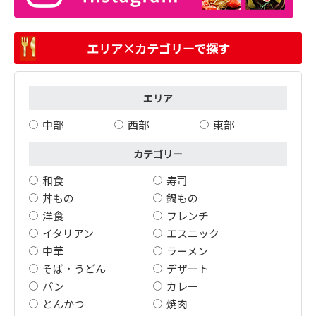
エリア×カテゴリーで探す
エリア
中部
西部
東部
カテゴリー
和食
寿司
丼もの
鍋もの
洋食
フレンチ
イタリアン
エスニック
中華
ラーメン
そば・うどん
デザート
パン
カレー
とんかつ
焼肉