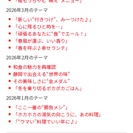
「桜もうらやむ“映え”メニュー」
2026年3月のテーマ
「新しい“行きつけ”、みーつけた♪」
「心に残るひと時を…」
「頑張るあなたに“食”でエール！」
「春風が運ぶ、いい香り」
「春を呼ぶ♪幸せランチ」
2026年2月のテーマ
和食の魅力を再確認
静岡で出会える“世界の味”
その美味しさに“金メダル”
「冬を乗り切るポカポカごはん」
2026年1月のテーマ
「ここ一番の“勝負メシ”」
「ホカホカの湯気の向こうに、あの料理」
「“ウマい"料理でいい年に♪」