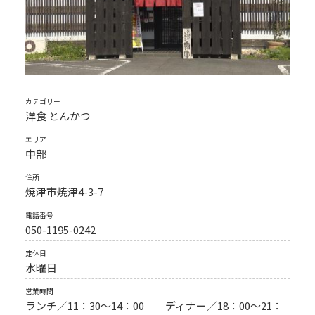
カテゴリー
洋食
とんかつ
エリア
中部
住所
焼津市焼津4-3-7
電話番号
050-1195-0242
定休日
水曜日
営業時間
ランチ／11：30～14：00 ディナー／18：00～21：