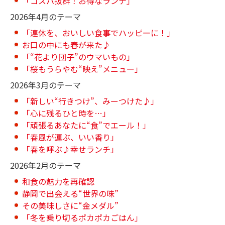
「コスパ抜群！お得なランチ」
2026年4月のテーマ
「連休を、おいしい食事でハッピーに！」
お口の中にも春が来た♪
「“花より団子”のウマいもの」
「桜もうらやむ“映え”メニュー」
2026年3月のテーマ
「新しい“行きつけ”、みーつけた♪」
「心に残るひと時を…」
「頑張るあなたに“食”でエール！」
「春風が運ぶ、いい香り」
「春を呼ぶ♪幸せランチ」
2026年2月のテーマ
和食の魅力を再確認
静岡で出会える“世界の味”
その美味しさに“金メダル”
「冬を乗り切るポカポカごはん」