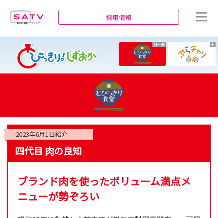
静岡朝日テレビ
採用情報
月～金
土
2023年6月1日
紹介
四代目 肉の良知
ブランド肉を使ったボリューム満点メ
ニューが勢ぞろい