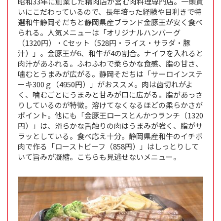
昭和33年に創業した精肉店が営む肉料理専門店。一頭買
いにこだわっているので、長年培った経験や目利きで特
選和牛静岡そだちと静岡県産ブランド金豚王が安く食べ
られる。人気メニューは「オリジナルハンバーグ
（1320円）・Cセット（528円・ライス・サラダ・豚
汁）」。金豚王が6、和牛が4の割合。ナイフを入れると
肉汁があふれる。ふわふわで柔らかな食感、脂の甘さ、
噛むとうまみが広がる。静岡そだちは「サーロインステ
ーキ300ｇ（4950円）」がおススメ。肉は歯切れがよ
く、噛むごとにうまみと甘みが口に広がる。脂があっさ
りしているのが特徴。溶けてなくなるほどの柔らかさが
ポイント。他にも「金豚王ロースとんかつランチ（1320
円）」は、滑らかな舌触りの肉はうまみが強く、脂がサ
ラッとしている。食べ応え十分。静岡県産和牛のイチボ
肉で作る「ローストビーフ（858円）」はしっとりして
いて旨みが凝縮。こちらも見逃せないメニュー。