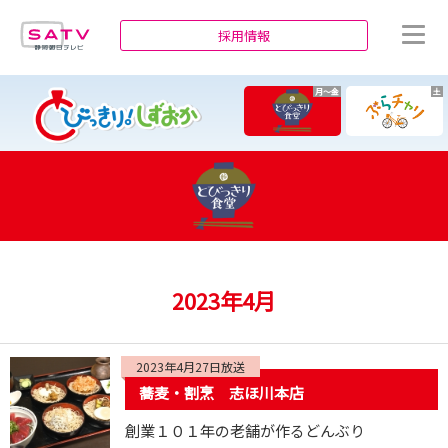
静岡朝日テレビ
採用情報
月～金
土
2023年4月
2023年4月27日放送
蕎麦・割烹 志ほ川本店
創業１０１年の老舗が作るどんぶり