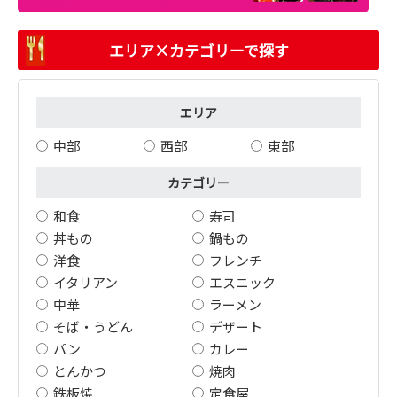
エリア×カテゴリーで探す
エリア
中部
西部
東部
カテゴリー
和食
寿司
丼もの
鍋もの
洋食
フレンチ
イタリアン
エスニック
中華
ラーメン
そば・うどん
デザート
パン
カレー
とんかつ
焼肉
鉄板焼
定食屋