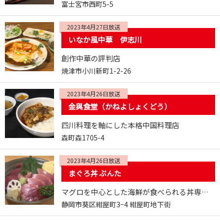
富士宮市西町5-5
2023年4月27日放送
いなか風中華 伊志川
創作中華の評判店
焼津市小川新町1-2-26
2023年4月26日放送
金與食堂（かねよしょくどう）
四川料理を軸にした本格中国料理店
森町森1705-4
2023年4月26日放送
まぐろ丼 ぶんた
マグロを中心とした海鮮が食べられる丼専門店
静岡市葵区紺屋町3−4 紺屋町地下街