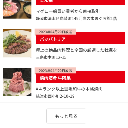
どん福
マグロ一船買い業者から直接取引
静岡市清水区島崎町149河岸の市まぐろ館1階
2023年04月20日放送
パッパトリア
極上の絶品肉料理と全国の厳選した牡蠣を堪能できる店
三島市本町12-15
2023年04月20日放送
焼肉酒肴 牛阿呆
A４ランク以上黒毛和牛の本格焼肉
焼津市西小川2-10-19
もっと見る