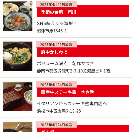
2023年4月25日放送
季節の台所 芦川
SNS映えする海鮮丼
沼津市原1546-1
2023年4月25日放送
府中かしわで
ボリューム満点！創作かつ丼
静岡市葵区呉服町2-3-10美濃屋ビル1階
2023年4月24日放送
国産牛ステーキ重 ささ季
イタリアンからステーキ重専門店へ
浜松市中区曳馬6-13-25
2023年4月24日放送