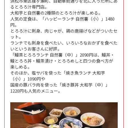
浜松市東区篠ヶ瀬町、自動車街通りを北に入った所にあ
るとろろ汁専門店。
大和芋と自然薯の2種類のとろろ汁が楽しめる。
人気の定食は、「ハッピーランチ 自然薯（小）」1480
円。
とろろ汁に刺身、肉じゃが、鶏の唐揚げなどがついたセ
ット。
ランチでも刺身を食べたい、いろいろなおかずを食べた
いというお客さんに好評。
「鰻茶とろろランチ 自然薯（中）」2090円は、鰻丼・
鰻とろろ丼・鰻茶漬け・とろろめしと四つの食べ方が
楽しめる。
そのほか、塩サバを使った「焼き魚ランチ 大和芋
（小）」1090円や
国産の豚バラ肉を使った「焼き豚丼 大和芋（中）」
1220円も人気のメニュー。