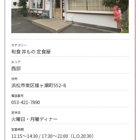
カテゴリー
和食
丼もの
定食屋
エリア
西部
住所
浜松市東区篠ヶ瀬町552−8
電話番号
053-421-7890
定休日
火曜日・月曜ディナー
営業時間
11:15〜14:30 / 17:30〜21:00（L.O.20:30）