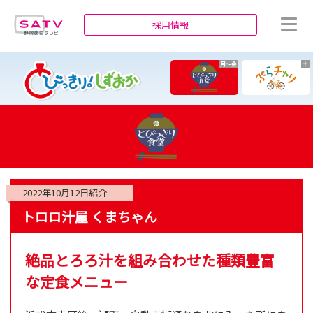
静岡朝日テレビ
採用情報
月～金
土
2022年10月12日
紹介
トロロ汁屋 くまちゃん
絶品とろろ汁を組み合わせた種類豊富
な定食メニュー