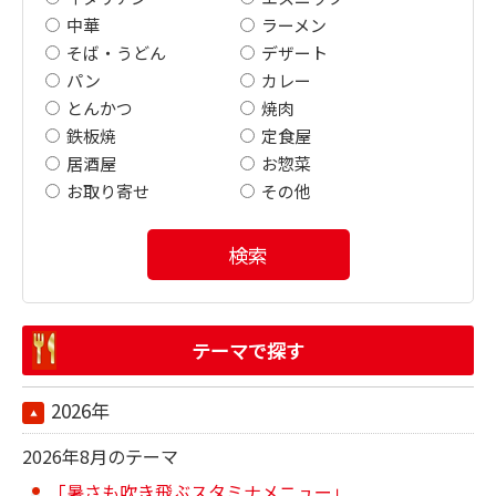
中華
ラーメン
そば・うどん
デザート
パン
カレー
とんかつ
焼肉
鉄板焼
定食屋
居酒屋
お惣菜
お取り寄せ
その他
検索
テーマで探す
2026年
2026年8月のテーマ
「暑さも吹き飛ぶスタミナメニュー」