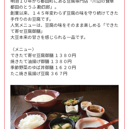
明治１０年から都田町にある豆腐専門店「川辺の食卓
都田のとうふ 勘四郎」。
創業以来、１４５年変わらず豆腐の味を守り続けてきた
手作りのお豆腐です。
人気メニューは、豆腐の味をそのまま楽しめる「できた
て寄せ豆腐御膳」
大豆本来の甘さを感じられる一品です。
〈メニュー〉
できたて寄せ豆腐御膳 １３８０円
焼きたて油揚げ御膳 １３８０円
季節野菜のゆば丼御膳 １６２０円
たこ焼き風揚げ豆腐 ３６７円