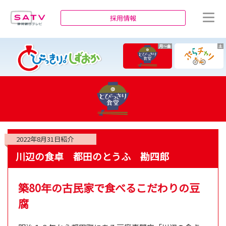
静岡朝日テレビ
採用情報
月～金
土
2022年8月31日
紹介
川辺の食卓 都田のとうふ 勘四郎
築80年の古民家で食べるこだわりの豆
腐