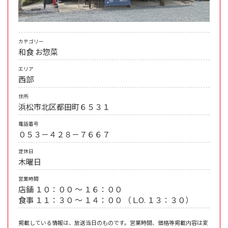
カテゴリー
和食
お惣菜
エリア
西部
住所
浜松市北区都田町６５３１
電話番号
０５３－４２８－７６６７
定休日
木曜日
営業時間
店舗 １０：００ ～ １６：００
食事 １１：３０ ～ １４：００ （ L.O. １３：３０）
掲載している情報は、放送当日のものです。営業時間、価格等掲載内容は変