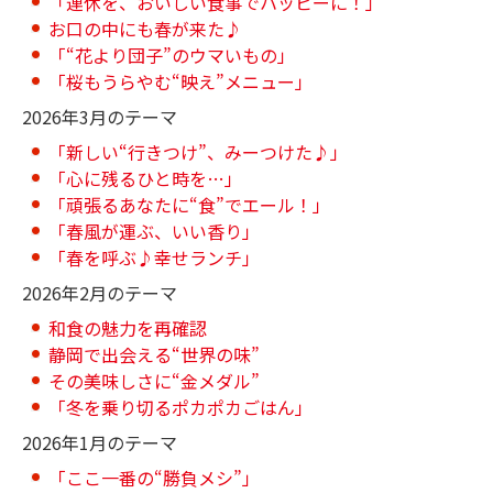
「連休を、おいしい食事でハッピーに！」
お口の中にも春が来た♪
「“花より団子”のウマいもの」
「桜もうらやむ“映え”メニュー」
2026年3月のテーマ
「新しい“行きつけ”、みーつけた♪」
「心に残るひと時を…」
「頑張るあなたに“食”でエール！」
「春風が運ぶ、いい香り」
「春を呼ぶ♪幸せランチ」
2026年2月のテーマ
和食の魅力を再確認
静岡で出会える“世界の味”
その美味しさに“金メダル”
「冬を乗り切るポカポカごはん」
2026年1月のテーマ
「ここ一番の“勝負メシ”」