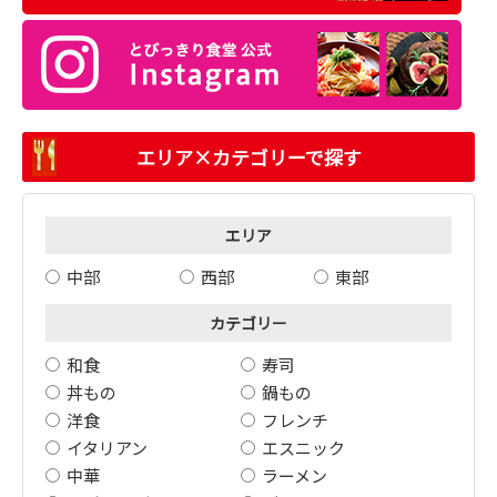
エリア×カテゴリーで探す
エリア
中部
西部
東部
カテゴリー
和食
寿司
丼もの
鍋もの
洋食
フレンチ
イタリアン
エスニック
中華
ラーメン