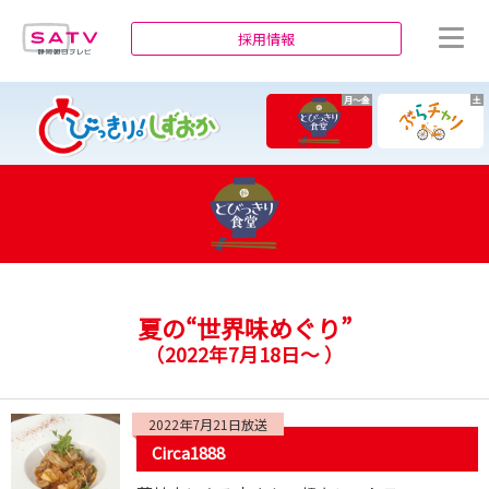
静岡朝日テレビ
採用情報
月～金
土
夏の“世界味めぐり”
（
2022年7月18日～
）
2022年7月21日放送
Circa1888