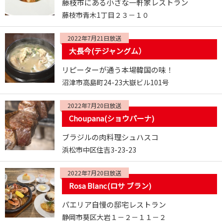
藤枝市にある小さな一軒家レストラン
藤枝市青木1丁目２３－１０
2022年7月21日放送
大長今(テジャングム）
リピーターが通う本場韓国の味！
沼津市高島町24-23大嶽ビル101号
2022年7月20日放送
Choupana(ショウパーナ)
ブラジルの肉料理シュハスコ
浜松市中区住吉3-23-23
2022年7月20日放送
Rosa Blanc(ロサ ブラン)
パエリア自慢の邸宅レストラン
静岡市葵区大岩１－２－１１－２