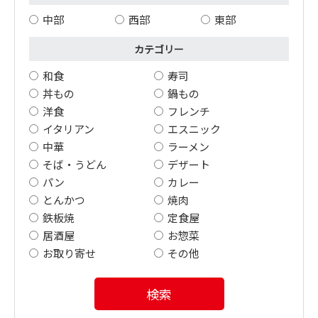
中部
西部
東部
カテゴリー
和食
寿司
丼もの
鍋もの
洋食
フレンチ
イタリアン
エスニック
中華
ラーメン
そば・うどん
デザート
パン
カレー
とんかつ
焼肉
鉄板焼
定食屋
居酒屋
お惣菜
お取り寄せ
その他
検索