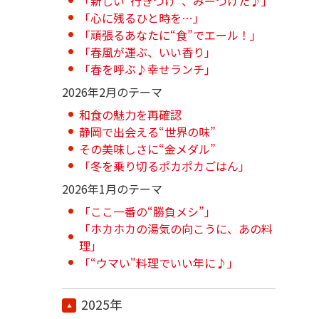
「新しい“行きつけ”、みーつけた♪」
「心に残るひと時を…」
「頑張るあなたに“食”でエール！」
「春風が運ぶ、いい香り」
「春を呼ぶ♪幸せランチ」
2026年2月のテーマ
和食の魅力を再確認
静岡で出会える“世界の味”
その美味しさに“金メダル”
「冬を乗り切るポカポカごはん」
2026年1月のテーマ
「ここ一番の“勝負メシ”」
「ホカホカの湯気の向こうに、あの料
理」
「“ウマい"料理でいい年に♪」
2025年