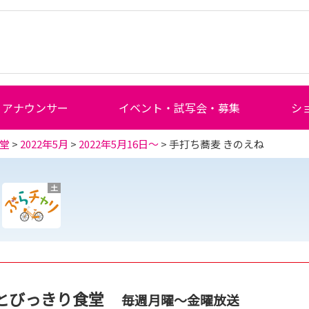
アナウンサー
イベント・試写会・募集
シ
堂
>
2022年5月
>
2022年5月16日～
> 手打ち蕎麦 きのえね
土
とびっきり食堂
毎週月曜～金曜放送