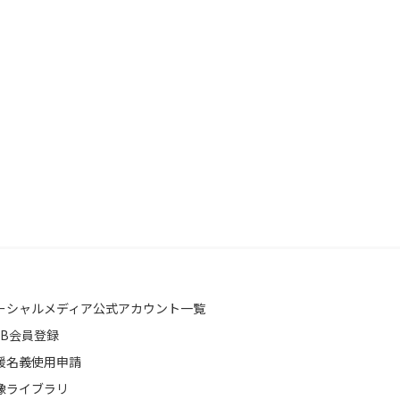
ーシャルメディア公式アカウント一覧
EB会員登録
援名義使用申請
像ライブラリ