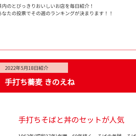
県内のとびっきりおいしいお店を毎日紹介！
あなたの投票でその週のランキングが決まります！！
2022年5月18日
紹介
手打ち蕎麦 きのえね
手打ちそばと丼のセットが人気
1962年(昭和37年)創業、60年続く、そばの老舗。