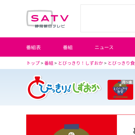
静岡朝日テレビ
番組表
番組
ニュース
トップ
>
番組
>
とびっきり！しずおか
>
とびっきり食
月～金