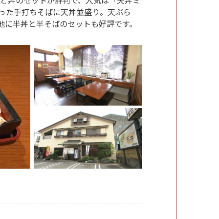
使った手打ちそばに天丼並盛り。天ぷら
他に半丼と半そばのセットも好評です。