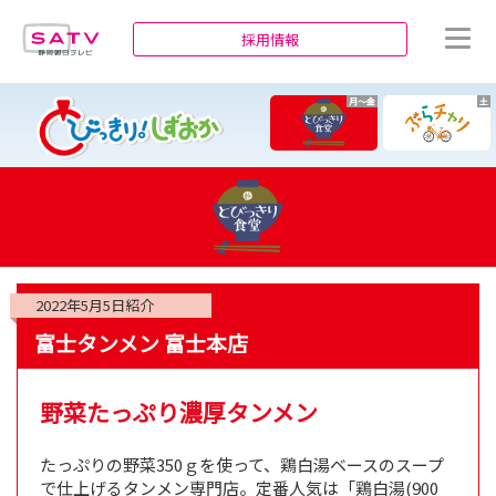
静岡朝日テレビ
採用情報
月～金
土
2022年5月5日
紹介
富士タンメン 富士本店
野菜たっぷり濃厚タンメン
たっぷりの野菜350ｇを使って、鶏白湯ベースのスープ
で仕上げるタンメン専門店。定番人気は「鶏白湯(900