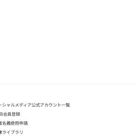
ーシャルメディア公式アカウント一覧
EB会員登録
援名義使用申請
像ライブラリ