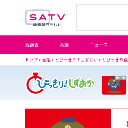
静岡朝日テレビ
番組表
番組
ニュース
トップ
>
番組
>
とびっきり！しずおか
>
とびっきり食
月～金