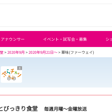
アナウンサー
イベント・試写会・募集
シ
堂
>
2020年9月
>
2020年9月21日～
> 華味(ファーウェイ)
土
とびっきり食堂
毎週月曜～金曜放送