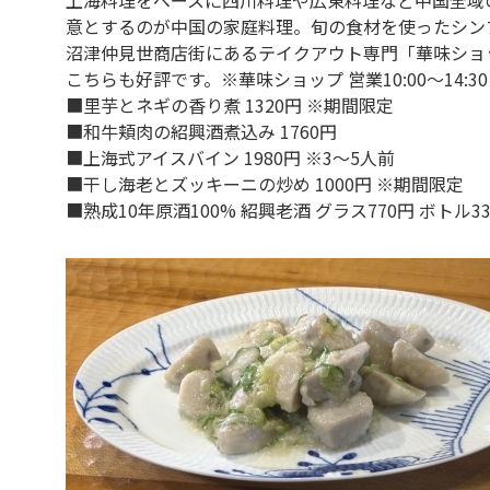
意とするのが中国の家庭料理。旬の食材を使ったシン
沼津仲見世商店街にあるテイクアウト専門「華味ショ
こちらも好評です。※華味ショップ 営業10:00～14:30
■里芋とネギの香り煮 1320円 ※期間限定
■和牛頬肉の紹興酒煮込み 1760円
■上海式アイスバイン 1980円 ※3～5人前
■干し海老とズッキーニの炒め 1000円 ※期間限定
■熟成10年原酒100% 紹興老酒 グラス770円 ボトル33