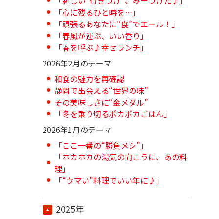
「新しい“行きつけ”、みーつけた♪」
「心に残るひと時を…」
「頑張るあなたに“食”でエール！」
「春風が運ぶ、いい香り」
「春を呼ぶ♪幸せランチ」
2026年2月のテーマ
和食の魅力を再確認
静岡で出会える“世界の味”
その美味しさに“金メダル”
「冬を乗り切るポカポカごはん」
2026年1月のテーマ
「ここ一番の“勝負メシ”」
「ホカホカの湯気の向こうに、あの料
理」
「“ウマい"料理でいい年に♪」
2025年