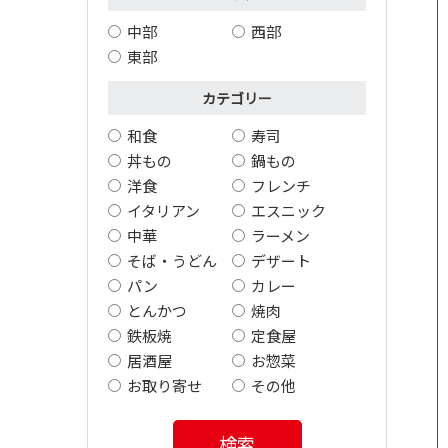
中部
西部
東部
カテゴリー
和食
寿司
丼もの
鍋もの
洋食
フレンチ
イタリアン
エスニック
中華
ラーメン
そば・うどん
デザート
パン
カレー
とんかつ
焼肉
鉄板焼
定食屋
居酒屋
お惣菜
お取り寄せ
その他
検索