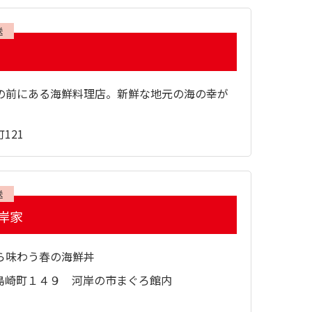
送
の前にある海鮮料理店。新鮮な地元の海の幸が
121
送
岸家
ら味わう春の海鮮丼
島崎町１４９ 河岸の市まぐろ館内