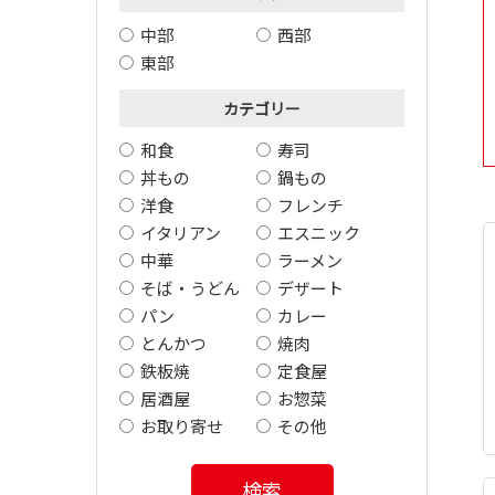
中部
西部
東部
カテゴリー
和食
寿司
丼もの
鍋もの
洋食
フレンチ
イタリアン
エスニック
中華
ラーメン
そば・うどん
デザート
パン
カレー
とんかつ
焼肉
鉄板焼
定食屋
居酒屋
お惣菜
お取り寄せ
その他
検索