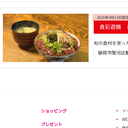
2020年4月13日放
食彩遊膳 
旬の食材を使っ
静岡市駿河区敷地
ショッピング
ソ
W
プレゼント
後