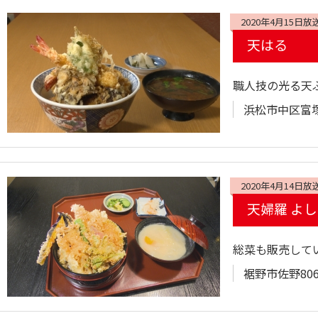
2020年4月15日放
天はる
職人技の光る天
浜松市中区富塚町
2020年4月14日放
天婦羅 よ
総菜も販売して
裾野市佐野806