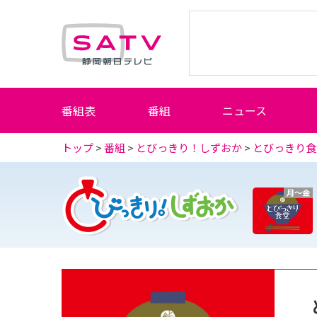
静岡朝日テレビ
番組表
番組
ニュース
トップ
>
番組
>
とびっきり！しずおか
>
とびっきり食
月～金