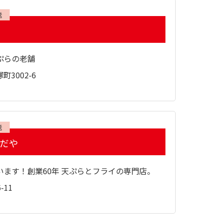
送
ぷらの老舗
3002-6
送
しだや
います！創業60年 天ぷらとフライの専門店。
-11