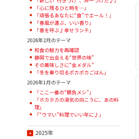
「新しい“行きつけ”、みーつけた♪」
「心に残るひと時を…」
「頑張るあなたに“食”でエール！」
「春風が運ぶ、いい香り」
「春を呼ぶ♪幸せランチ」
2026年2月のテーマ
和食の魅力を再確認
静岡で出会える“世界の味”
その美味しさに“金メダル”
「冬を乗り切るポカポカごはん」
2026年1月のテーマ
「ここ一番の“勝負メシ”」
「ホカホカの湯気の向こうに、あの料
理」
「“ウマい"料理でいい年に♪」
2025年