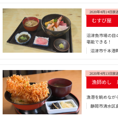
2020年4月14日放
むすび屋
沼津魚市場の目
堪能できる！
沼津市千本港町
2020年4月13日放
漁師めし 
漁港を眺めなが
静岡市清水区