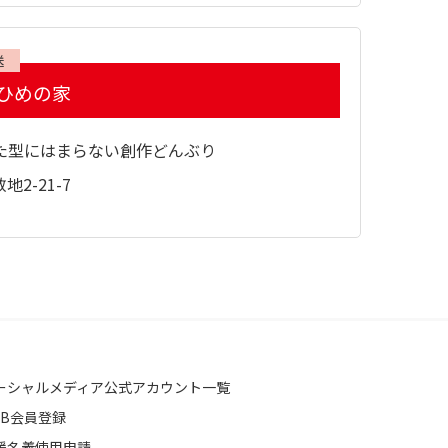
送
ひめの家
た型にはまらない創作どんぶり
2-21-7
ーシャルメディア公式アカウント一覧
EB会員登録
援名義使用申請