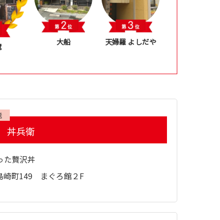
大船
天婦羅 よしだや
冠
送
 丼兵衛
った贅沢丼
崎町149 まぐろ館２F