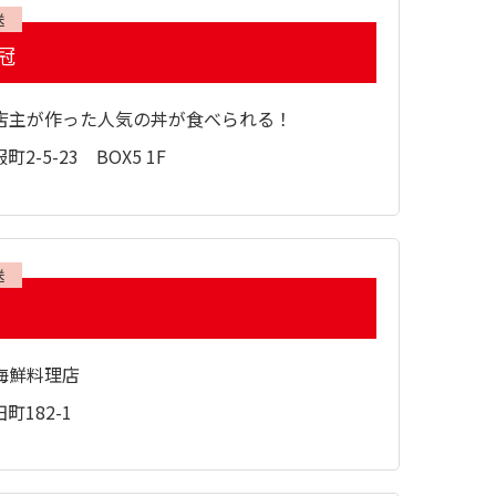
送
冠
店主が作った人気の丼が食べられる！
-5-23 BOX5 1F
送
海鮮料理店
182-1