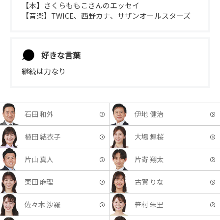
【本】さくらももこさんのエッセイ
【音楽】TWICE、西野カナ、サザンオールスターズ
好きな言葉
継続は力なり
石田 和外
伊地 健治
植田 結衣子
大場 舞桜
片山 真人
片寄 翔太
栗田 麻理
古賀 りな
佐々木 沙羅
笹村 朱里