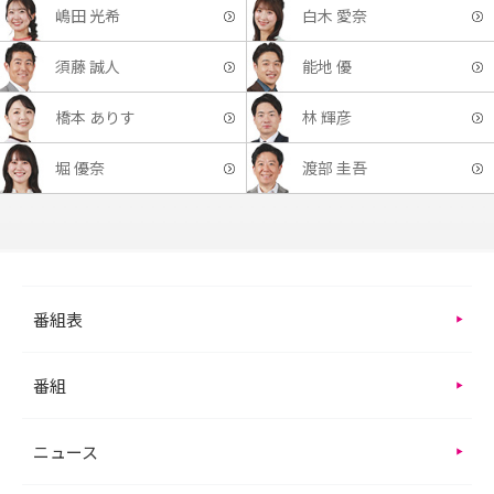
嶋田 光希
白木 愛奈
須藤 誠人
能地 優
橋本 ありす
林 輝彦
堀 優奈
渡部 圭吾
番組表
番組
ニュース