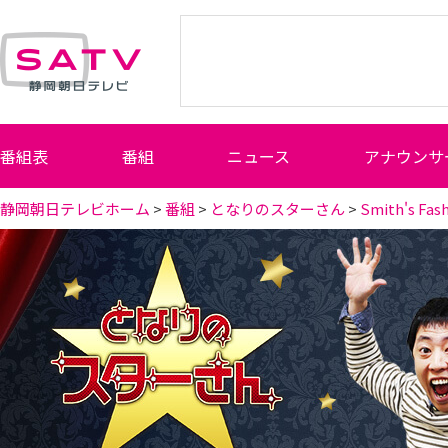
静岡朝日テレビ
番組表
番組
ニュース
アナウンサ
静岡朝日テレビホーム
>
番組
>
となりのスターさん
>
Smith's Fash