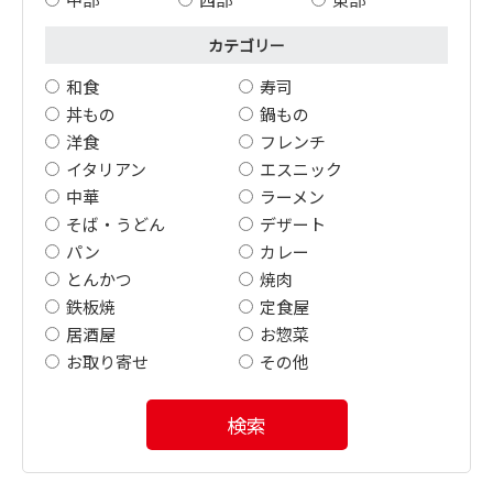
カテゴリー
和食
寿司
丼もの
鍋もの
洋食
フレンチ
イタリアン
エスニック
中華
ラーメン
そば・うどん
デザート
パン
カレー
とんかつ
焼肉
鉄板焼
定食屋
居酒屋
お惣菜
お取り寄せ
その他
検索