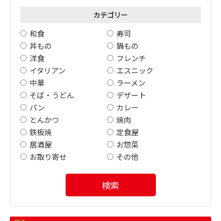
カテゴリー
和食
寿司
丼もの
鍋もの
洋食
フレンチ
イタリアン
エスニック
中華
ラーメン
そば・うどん
デザート
パン
カレー
とんかつ
焼肉
鉄板焼
定食屋
居酒屋
お惣菜
お取り寄せ
その他
検索