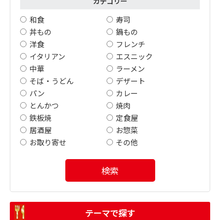
カテゴリー
和食
寿司
丼もの
鍋もの
洋食
フレンチ
イタリアン
エスニック
中華
ラーメン
そば・うどん
デザート
パン
カレー
とんかつ
焼肉
鉄板焼
定食屋
居酒屋
お惣菜
お取り寄せ
その他
検索
テーマで探す