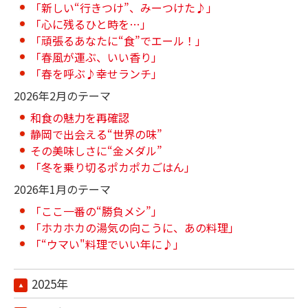
「新しい“行きつけ”、みーつけた♪」
「心に残るひと時を…」
「頑張るあなたに“食”でエール！」
「春風が運ぶ、いい香り」
「春を呼ぶ♪幸せランチ」
2026年2月のテーマ
和食の魅力を再確認
静岡で出会える“世界の味”
その美味しさに“金メダル”
「冬を乗り切るポカポカごはん」
2026年1月のテーマ
「ここ一番の“勝負メシ”」
「ホカホカの湯気の向こうに、あの料理」
「“ウマい"料理でいい年に♪」
2025年