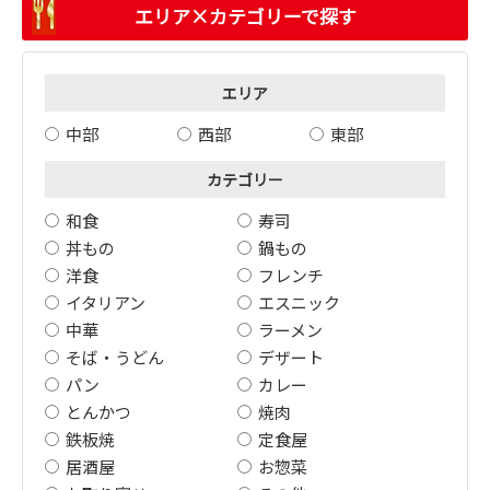
エリア×カテゴリーで探す
エリア
中部
西部
東部
カテゴリー
和食
寿司
丼もの
鍋もの
洋食
フレンチ
イタリアン
エスニック
中華
ラーメン
そば・うどん
デザート
パン
カレー
とんかつ
焼肉
鉄板焼
定食屋
居酒屋
お惣菜