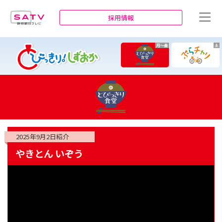
静岡朝日テレビ
採用情報
月～金
土
2025年9月2日
紹介
やきとん いぞう