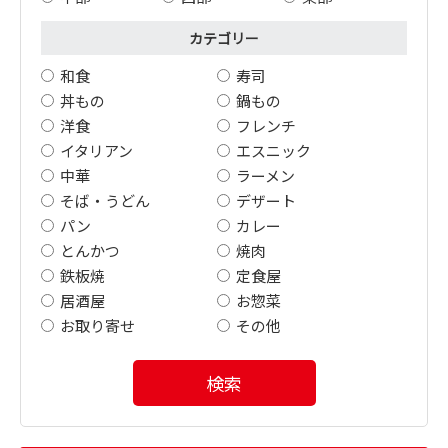
カテゴリー
和食
寿司
丼もの
鍋もの
洋食
フレンチ
イタリアン
エスニック
中華
ラーメン
そば・うどん
デザート
パン
カレー
とんかつ
焼肉
鉄板焼
定食屋
居酒屋
お惣菜
お取り寄せ
その他
検索