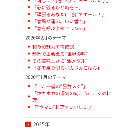
「新しい“行きつけ”、みーつけた♪」
「心に残るひと時を…」
「頑張るあなたに“食”でエール！」
「春風が運ぶ、いい香り」
「春を呼ぶ♪幸せランチ」
2026年2月のテーマ
和食の魅力を再確認
静岡で出会える“世界の味”
その美味しさに“金メダル”
「冬を乗り切るポカポカごはん」
2026年1月のテーマ
「ここ一番の“勝負メシ”」
「ホカホカの湯気の向こうに、あの料
理」
「“ウマい"料理でいい年に♪」
2025年