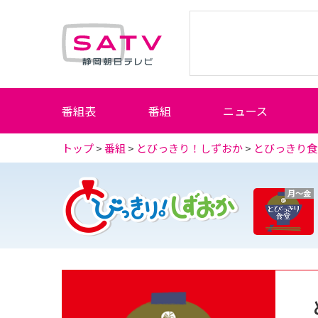
静岡朝日テレビ
番組表
番組
ニュース
トップ
>
番組
>
とびっきり！しずおか
>
とびっきり食
月～金