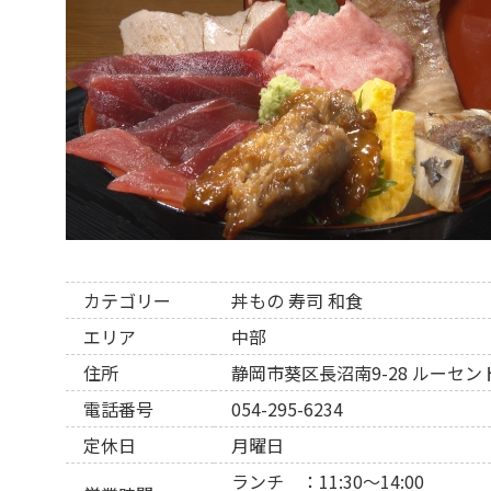
カテゴリー
丼もの
寿司
和食
エリア
中部
住所
静岡市葵区長沼南9-28 ルーセン
電話番号
054-295-6234
定休日
月曜日
ランチ ：11:30～14:00