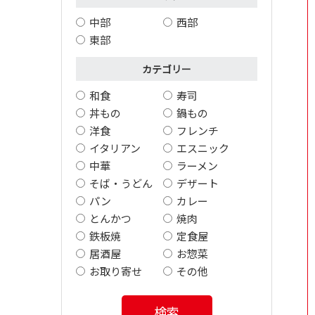
中部
西部
東部
カテゴリー
和食
寿司
丼もの
鍋もの
洋食
フレンチ
イタリアン
エスニック
中華
ラーメン
そば・うどん
デザート
パン
カレー
とんかつ
焼肉
鉄板焼
定食屋
居酒屋
お惣菜
お取り寄せ
その他
検索