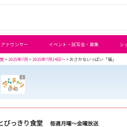
アナウンサー
イベント・試写会・募集
シ
堂
>
2025年7月
>
2025年7月14日～
> おさかないっぱい「福」
土
とびっきり食堂
毎週月曜～金曜放送