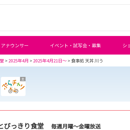
アナウンサー
イベント・試写会・募集
シ
堂
>
2025年4月
>
2025年4月21日～
> 食事処 天丼 川う
土
とびっきり食堂
毎週月曜～金曜放送