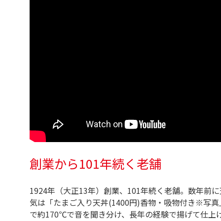
創業から101年続く老舗
1924年（大正13年）創業、101年続く老舗。数年
気は「たまご入り天丼(1400円)香物・吸物付き※写
で約170℃で音を聞き分け、長年の経験で揚げて仕上