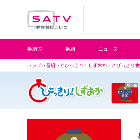
静岡朝日テレビ
番組表
番組
ニュース
トップ
>
番組
>
とびっきり！しずおか
>
とびっきり食
月～金