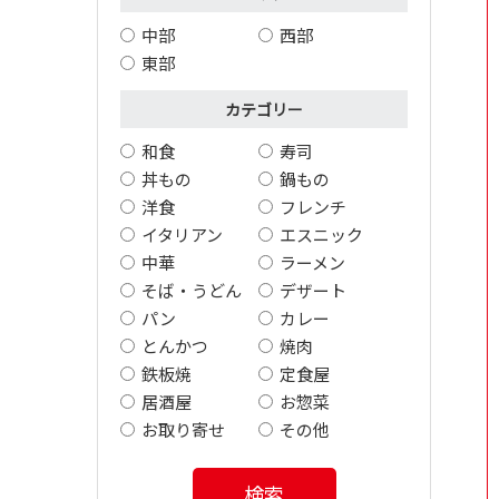
中部
西部
東部
カテゴリー
和食
寿司
丼もの
鍋もの
洋食
フレンチ
イタリアン
エスニック
中華
ラーメン
そば・うどん
デザート
パン
カレー
とんかつ
焼肉
鉄板焼
定食屋
居酒屋
お惣菜
お取り寄せ
その他
検索