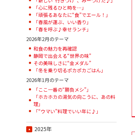
「新しい“行きつけ”、みーつけた♪」
「心に残るひと時を…」
「頑張るあなたに“食”でエール！」
「春風が運ぶ、いい香り」
「春を呼ぶ♪幸せランチ」
2026年2月のテーマ
和食の魅力を再確認
静岡で出会える“世界の味”
その美味しさに“金メダル”
「冬を乗り切るポカポカごはん」
2026年1月のテーマ
「ここ一番の“勝負メシ”」
「ホカホカの湯気の向こうに、あの料
理」
「“ウマい"料理でいい年に♪」
2025年