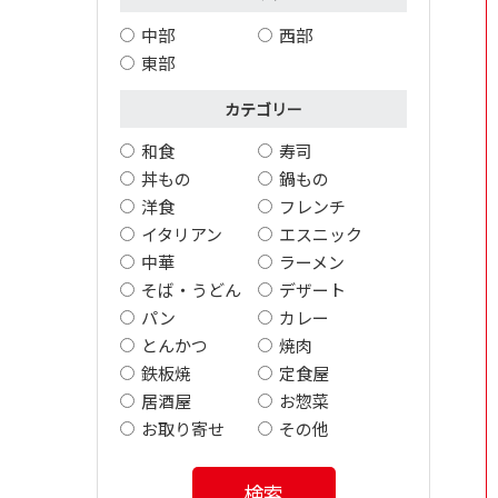
中部
西部
東部
カテゴリー
和食
寿司
丼もの
鍋もの
洋食
フレンチ
イタリアン
エスニック
中華
ラーメン
そば・うどん
デザート
パン
カレー
とんかつ
焼肉
鉄板焼
定食屋
居酒屋
お惣菜
お取り寄せ
その他
検索