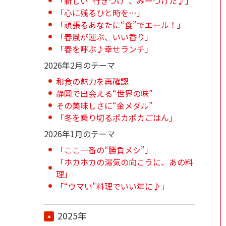
「新しい“行きつけ”、みーつけた♪」
「心に残るひと時を…」
「頑張るあなたに“食”でエール！」
「春風が運ぶ、いい香り」
「春を呼ぶ♪幸せランチ」
2026年2月のテーマ
和食の魅力を再確認
静岡で出会える“世界の味”
その美味しさに“金メダル”
「冬を乗り切るポカポカごはん」
2026年1月のテーマ
「ここ一番の“勝負メシ”」
「ホカホカの湯気の向こうに、あの料
理」
「“ウマい"料理でいい年に♪」
2025年