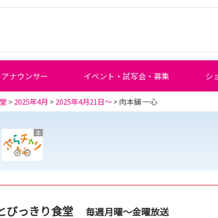
アナウンサー
イベント・試写会・募集
シ
堂
>
2025年4月
>
2025年4月21日～
> 肉本舗 一心
土
とびっきり食堂
毎週月曜～金曜放送