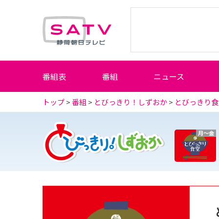
静岡朝日テレビ
番組表
番組
ニュース
トップ
>
番組
>
とびっきり！しずおか
>
とびっきり食
月～金