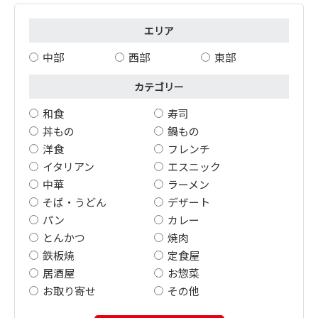
エリア
中部
西部
東部
カテゴリー
和食
寿司
丼もの
鍋もの
洋食
フレンチ
イタリアン
エスニック
中華
ラーメン
そば・うどん
デザート
パン
カレー
とんかつ
焼肉
鉄板焼
定食屋
居酒屋
お惣菜
お取り寄せ
その他