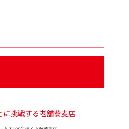
とに挑戦する老舗蕎麦店
ある105年続く老舗蕎麦店。