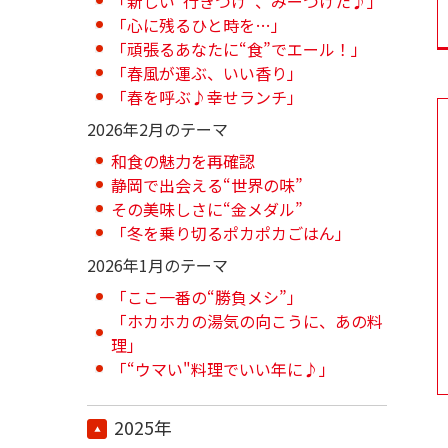
「新しい“行きつけ”、みーつけた♪」
「心に残るひと時を…」
「頑張るあなたに“食”でエール！」
「春風が運ぶ、いい香り」
「春を呼ぶ♪幸せランチ」
2026年2月のテーマ
和食の魅力を再確認
静岡で出会える“世界の味”
その美味しさに“金メダル”
「冬を乗り切るポカポカごはん」
2026年1月のテーマ
「ここ一番の“勝負メシ”」
「ホカホカの湯気の向こうに、あの料
理」
「“ウマい"料理でいい年に♪」
2025年