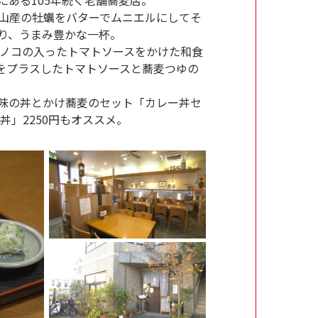
、岡山産の牡蠣をバターでムニエルにしてそ
り、うまみ豊かな一杯。
キノコの入ったトマトソースをかけた和食
をプラスしたトマトソースと蕎麦つゆの
味の丼とかけ蕎麦のセット「カレー丼セ
丼」2250円もオススメ。