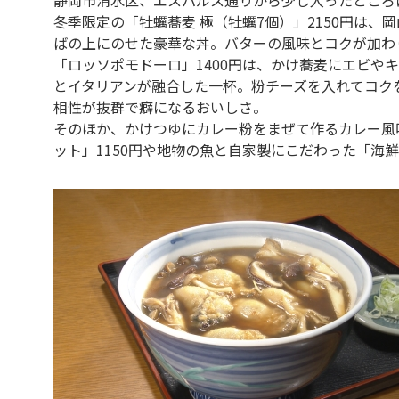
冬季限定の「牡蠣蕎麦 極（牡蠣7個）」2150円は
ばの上にのせた豪華な丼。バターの風味とコクが加わ
「ロッソポモドーロ」1400円は、かけ蕎麦にエビや
とイタリアンが融合した一杯。粉チーズを入れてコク
相性が抜群で癖になるおいしさ。
そのほか、かけつゆにカレー粉をまぜて作るカレー風
ット」1150円や地物の魚と自家製にこだわった「海鮮