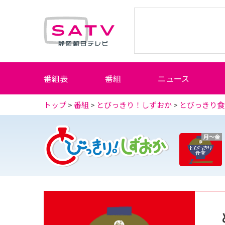
静岡朝日テレビ
番組表
番組
ニュース
トップ
>
番組
>
とびっきり！しずおか
>
とびっきり食
月～金