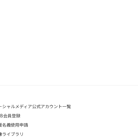
ーシャルメディア公式アカウント一覧
EB会員登録
援名義使用申請
像ライブラリ