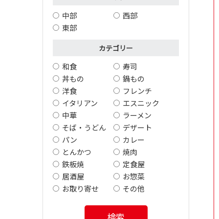
中部
西部
東部
カテゴリー
和食
寿司
丼もの
鍋もの
洋食
フレンチ
イタリアン
エスニック
中華
ラーメン
そば・うどん
デザート
パン
カレー
とんかつ
焼肉
鉄板焼
定食屋
居酒屋
お惣菜
お取り寄せ
その他
検索