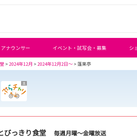
アナウンサー
イベント・試写会・募集
シ
堂
>
2024年12月
>
2024年12月2日～
> 蓬莱亭
土
とびっきり食堂
毎週月曜～金曜放送