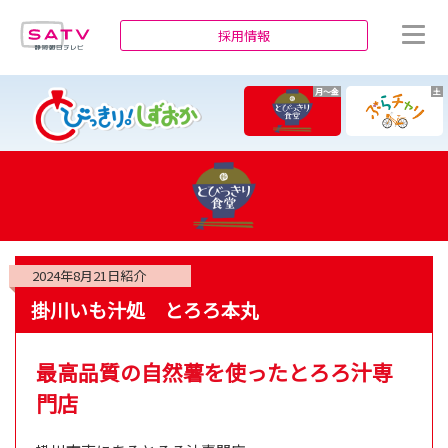
静岡朝日テレビ
採用情報
月～金
土
2024年8月21日
紹介
掛川いも汁処 とろろ本丸
最高品質の自然薯を使ったとろろ汁専
門店