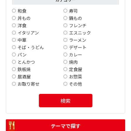
和食
寿司
丼もの
鍋もの
洋食
フレンチ
イタリアン
エスニック
中華
ラーメン
そば・うどん
デザート
パン
カレー
とんかつ
焼肉
鉄板焼
定食屋
居酒屋
お惣菜
お取り寄せ
その他
検索
テーマで探す