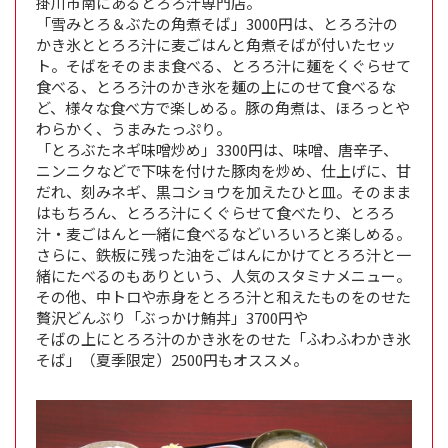
掛川市南にあるとろろ汁専門店。
「雪みとろ＆ぶたの角煮そば」3000円は、とろろ汁の
かき氷ととろろ汁に麦ごはんと角煮そばが付いたセッ
ト。そばをそのまま食べる、とろろ汁に麺をくぐらせて
食べる、とろろ汁のかき氷を麺の上にのせて食べるな
ど、様々な食べ方で楽しめる。豚の角煮は、ほろっとや
わらかく、うまみたっぷり。
「とろぶたネギ味噌炒め」3300円は、味噌、唐辛子、
ニンニクなどで下味を付けた豚肉を炒め、仕上げに、甘
だれ、刻みネギ、黒コショウを加えたひと皿。そのまま
はもちろん、とろろ汁にくぐらせて食べたり、とろろ
汁・麦ごはんと一緒に食べるなどいろいろと楽しめる。
さらに、鉄板に残った油をごはんにかけてとろろ汁と一
緒にたべるのもありという、人気のスタミナメニュー。
その他、中トロや赤身をとろろ汁と和えたものをのせた
贅沢どんぶり「ぶっかけ鮪丼」3700円や
そばの上にとろろ汁のかき氷をのせた「ふわふわかき氷
そば」（夏季限定）2500円もオススメ。