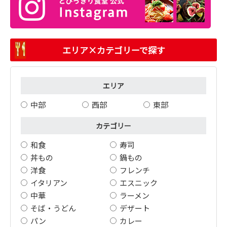
エリア×カテゴリーで探す
エリア
中部
西部
東部
カテゴリー
和食
寿司
丼もの
鍋もの
洋食
フレンチ
イタリアン
エスニック
中華
ラーメン
そば・うどん
デザート
パン
カレー