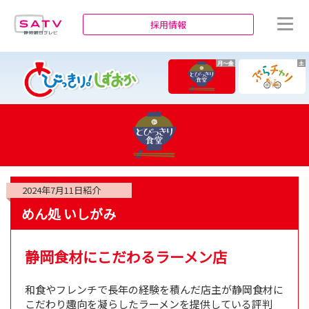
静岡朝日テレビ
採用情報
月～金
土
2024年7月11日
紹介
めん処 いしがみ
静岡食材にこだわるラーメン店
和食やフレンチで長年の経験を積んだ店主が静岡食材に
こだわり趣向を凝らしたラーメンを提供している評判