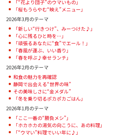
「“花より団子”のウマいもの」
「桜もうらやむ“映え”メニュー」
2026年3月のテーマ
「新しい“行きつけ”、みーつけた♪」
「心に残るひと時を…」
「頑張るあなたに“食”でエール！」
「春風が運ぶ、いい香り」
「春を呼ぶ♪幸せランチ」
2026年2月のテーマ
和食の魅力を再確認
静岡で出会える“世界の味”
その美味しさに“金メダル”
「冬を乗り切るポカポカごはん」
2026年1月のテーマ
「ここ一番の“勝負メシ”」
「ホカホカの湯気の向こうに、あの料理」
「“ウマい"料理でいい年に♪」