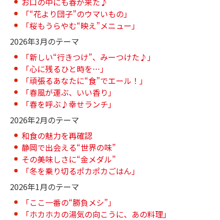
お口の中にも春が来た♪
「“花より団子”のウマいもの」
「桜もうらやむ“映え”メニュー」
2026年3月のテーマ
「新しい“行きつけ”、みーつけた♪」
「心に残るひと時を…」
「頑張るあなたに“食”でエール！」
「春風が運ぶ、いい香り」
「春を呼ぶ♪幸せランチ」
2026年2月のテーマ
和食の魅力を再確認
静岡で出会える“世界の味”
その美味しさに“金メダル”
「冬を乗り切るポカポカごはん」
2026年1月のテーマ
「ここ一番の“勝負メシ”」
「ホカホカの湯気の向こうに、あの料理」