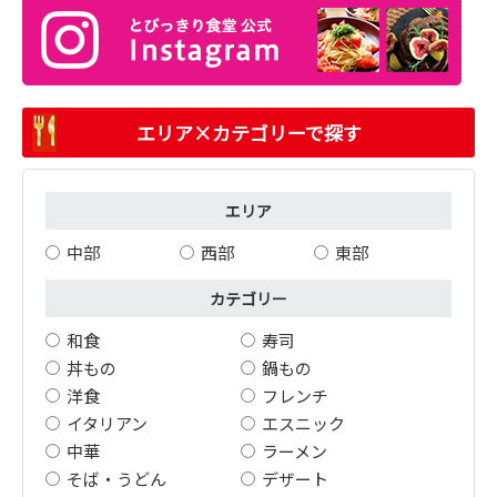
エリア×カテゴリーで探す
エリア
中部
西部
東部
カテゴリー
和食
寿司
丼もの
鍋もの
洋食
フレンチ
イタリアン
エスニック
中華
ラーメン
そば・うどん
デザート