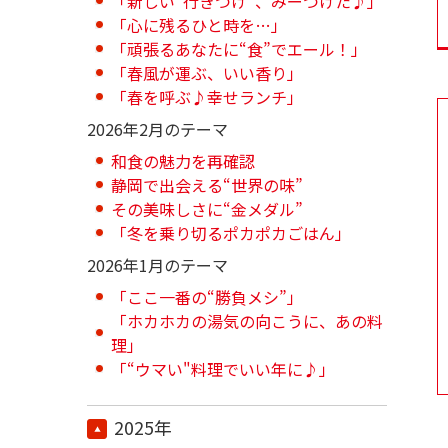
「新しい“行きつけ”、みーつけた♪」
「心に残るひと時を…」
「頑張るあなたに“食”でエール！」
「春風が運ぶ、いい香り」
「春を呼ぶ♪幸せランチ」
2026年2月のテーマ
和食の魅力を再確認
静岡で出会える“世界の味”
その美味しさに“金メダル”
「冬を乗り切るポカポカごはん」
2026年1月のテーマ
「ここ一番の“勝負メシ”」
「ホカホカの湯気の向こうに、あの料
理」
「“ウマい"料理でいい年に♪」
2025年