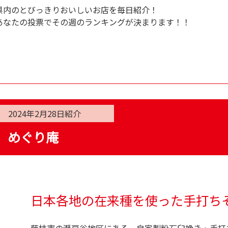
県内のとびっきりおいしいお店を毎日紹介！
あなたの投票でその週のランキングが決まります！！
2024年2月28日
紹介
めぐり庵
日本各地の在来種を使った手打ち
藤枝市の瀬戸谷地区にある、自家製粉石臼挽き・手打