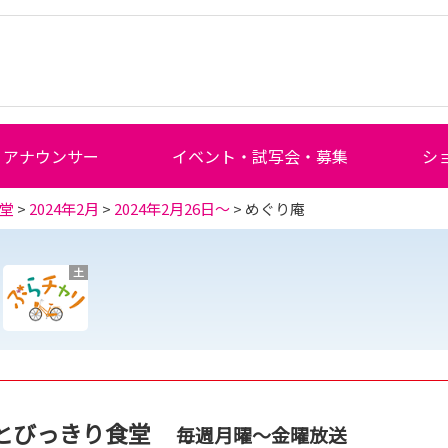
アナウンサー
イベント・試写会・募集
シ
堂
>
2024年2月
>
2024年2月26日～
> めぐり庵
土
とびっきり食堂
毎週月曜～金曜放送