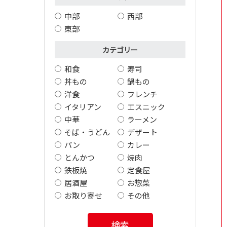
中部
西部
東部
カテゴリー
和食
寿司
丼もの
鍋もの
洋食
フレンチ
イタリアン
エスニック
中華
ラーメン
そば・うどん
デザート
パン
カレー
とんかつ
焼肉
鉄板焼
定食屋
居酒屋
お惣菜
お取り寄せ
その他
検索