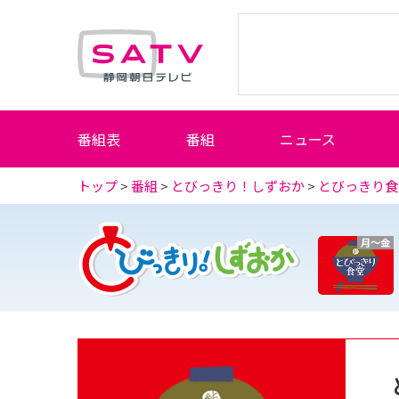
静岡朝日テレビ
番組表
番組
ニュース
トップ
>
番組
>
とびっきり！しずおか
>
とびっきり食
月～金