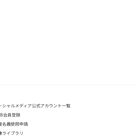
ーシャルメディア公式アカウント一覧
EB会員登録
援名義使用申請
像ライブラリ