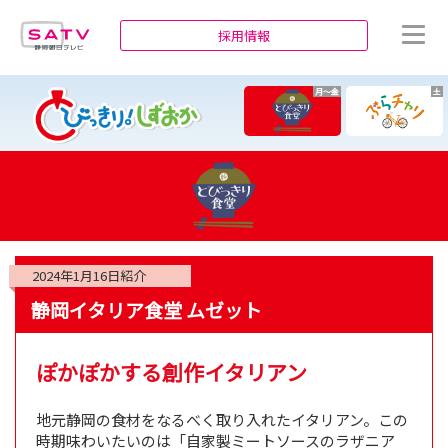
静岡朝日テレビ
採用情報
月～金
土
2024年1月16日
紹介
静岡イタリア食堂 ムゼット
ぽかぽかする創作イタリアン
地元静岡の食材をなるべく取り入れたイタリアン。この
時期味わいたいのは「自家製ミートソースのラザニア