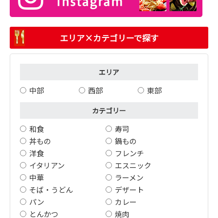
エリア×カテゴリーで探す
エリア
中部
西部
東部
カテゴリー
和食
寿司
丼もの
鍋もの
洋食
フレンチ
イタリアン
エスニック
中華
ラーメン
そば・うどん
デザート
パン
カレー
とんかつ
焼肉