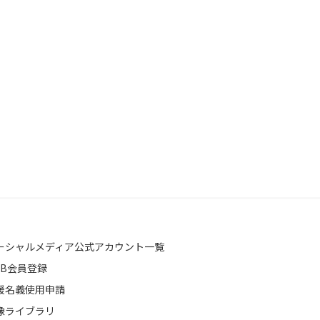
ーシャルメディア公式アカウント一覧
EB会員登録
援名義使用申請
像ライブラリ