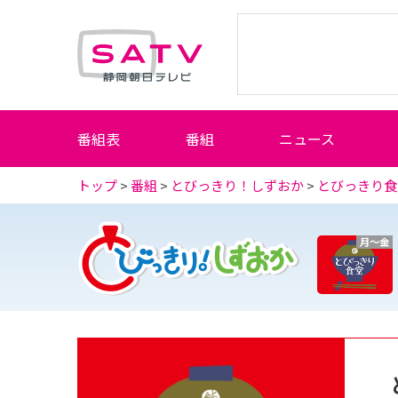
静岡朝日テレビ
番組表
番組
ニュース
トップ
>
番組
>
とびっきり！しずおか
>
とびっきり食
月～金