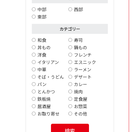
中部
西部
東部
カテゴリー
和食
寿司
丼もの
鍋もの
洋食
フレンチ
イタリアン
エスニック
中華
ラーメン
そば・うどん
デザート
パン
カレー
とんかつ
焼肉
鉄板焼
定食屋
居酒屋
お惣菜
お取り寄せ
その他
検索