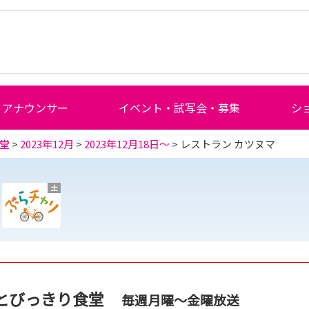
アナウンサー
イベント・試写会・募集
シ
堂
>
2023年12月
>
2023年12月18日～
> レストラン カツヌマ
土
とびっきり食堂
毎週月曜～金曜放送