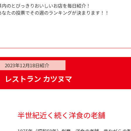
県内のとびっきりおいしいお店を毎日紹介！
あなたの投票でその週のランキングが決まります！！
2023年12月18日
紹介
レストラン カツヌマ
半世紀近く続く洋食の老舗
1975年（昭和50年）創業、洋食の老舗。昔ながら