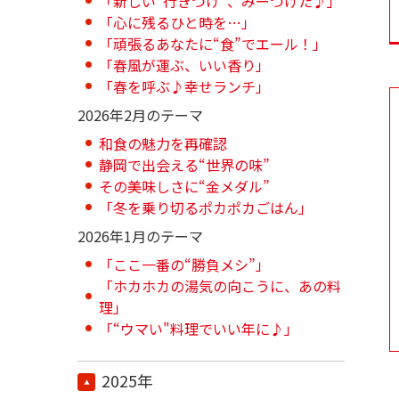
「新しい“行きつけ”、みーつけた♪」
「心に残るひと時を…」
「頑張るあなたに“食”でエール！」
「春風が運ぶ、いい香り」
「春を呼ぶ♪幸せランチ」
2026年2月のテーマ
和食の魅力を再確認
静岡で出会える“世界の味”
その美味しさに“金メダル”
「冬を乗り切るポカポカごはん」
2026年1月のテーマ
「ここ一番の“勝負メシ”」
「ホカホカの湯気の向こうに、あの料
理」
「“ウマい"料理でいい年に♪」
2025年