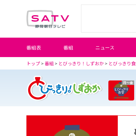
静岡朝日テレビ
番組表
番組
ニュース
トップ
>
番組
>
とびっきり！しずおか
>
とびっきり食
月～金