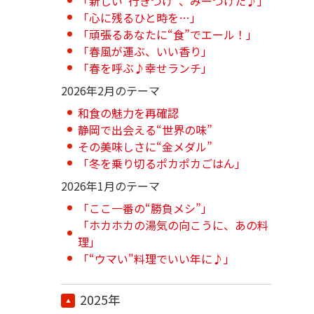
「新しい“行きつけ”、みーつけた♪」
「心に残るひと時を…」
「頑張るあなたに“食”でエール！」
「春風が運ぶ、いい香り」
「春を呼ぶ♪幸せランチ」
2026年2月のテーマ
和食の魅力を再確認
静岡で出会える“世界の味”
その美味しさに“金メダル”
「冬を乗り切るポカポカごはん」
2026年1月のテーマ
「ここ一番の“勝負メシ”」
「ホカホカの湯気の向こうに、あの料
理」
「“ウマい"料理でいい年に♪」
2025年