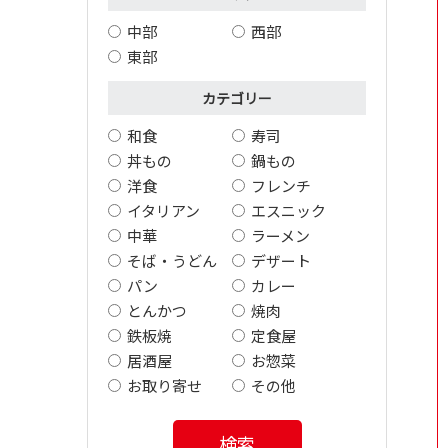
中部
西部
東部
カテゴリー
和食
寿司
丼もの
鍋もの
洋食
フレンチ
イタリアン
エスニック
中華
ラーメン
そば・うどん
デザート
パン
カレー
とんかつ
焼肉
鉄板焼
定食屋
居酒屋
お惣菜
お取り寄せ
その他
検索