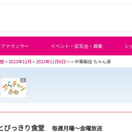
アナウンサー
イベント・試写会・募集
シ
堂
>
2023年11月
>
2023年11月6日～
> 中華飯店 ちゃん源
土
とびっきり食堂
毎週月曜～金曜放送