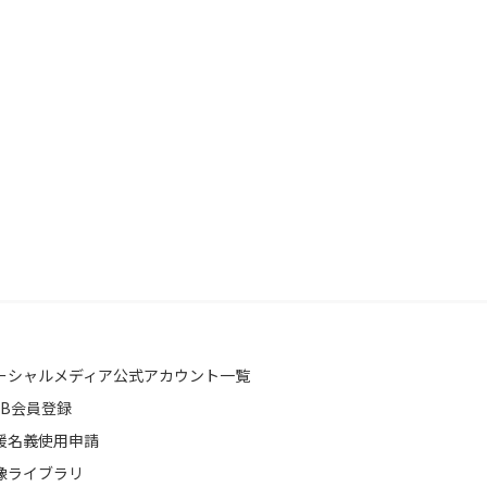
ーシャルメディア公式アカウント一覧
EB会員登録
援名義使用申請
像ライブラリ