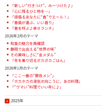
「新しい“行きつけ”、みーつけた♪」
「心に残るひと時を…」
「頑張るあなたに“食”でエール！」
「春風が運ぶ、いい香り」
「春を呼ぶ♪幸せランチ」
2026年2月のテーマ
和食の魅力を再確認
静岡で出会える“世界の味”
その美味しさに“金メダル”
「冬を乗り切るポカポカごはん」
2026年1月のテーマ
「ここ一番の“勝負メシ”」
「ホカホカの湯気の向こうに、あの料理」
「“ウマい"料理でいい年に♪」
2025年