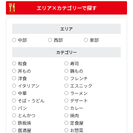
エリア×カテゴリーで探す
エリア
中部
西部
東部
カテゴリー
和食
寿司
丼もの
鍋もの
洋食
フレンチ
イタリアン
エスニック
中華
ラーメン
そば・うどん
デザート
パン
カレー
とんかつ
焼肉
鉄板焼
定食屋
居酒屋
お惣菜