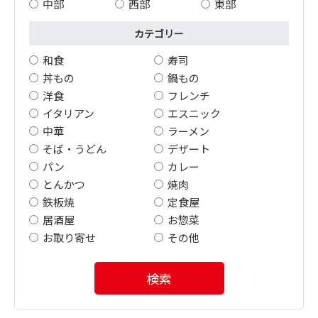
中部
西部
東部
カテゴリー
和食
寿司
丼もの
鍋もの
洋食
フレンチ
イタリアン
エスニック
中華
ラーメン
そば・うどん
デザート
パン
カレー
とんかつ
焼肉
鉄板焼
定食屋
居酒屋
お惣菜
お取り寄せ
その他
検索