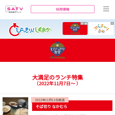
静岡朝日テレビ
採用情報
月～金
土
大満足のランチ特集
（
2022年11月7日～
）
2022年11月11日放送
そば切り なかむら