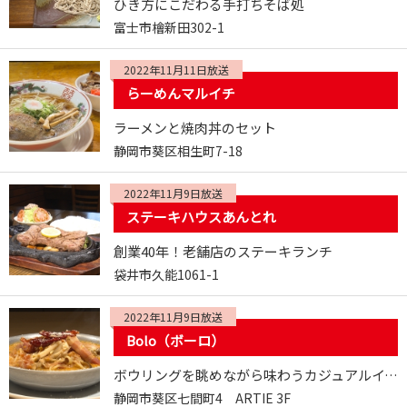
ひき方にこだわる手打ちそば処
富士市檜新田302-1
2022年11月11日放送
らーめんマルイチ
ラーメンと焼肉丼のセット
静岡市葵区相生町7-18
2022年11月9日放送
ステーキハウスあんとれ
創業40年！老舗店のステーキランチ
袋井市久能1061-1
2022年11月9日放送
Bolo（ボーロ）
ボウリングを眺めながら味わうカジュアルイタリアン
静岡市葵区七間町4 ARTIE 3F